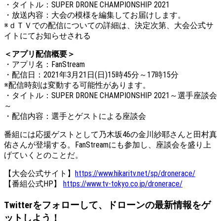
・タイトル：SUPER DRONE CHAMPIONSHIP 2021
・放送内容：大会の模様を編集してお届けします。
※ｄＴＶでの配信についての詳細は、決定次第、大会公式サ
イトにてお知らせされる
＜アプリ配信概要＞
・アプリ名：FanStream
・配信日：2021年3月21日(日)15時45分～17時15分
※配信時刻は変動する可能性があります。
・タイトル：SUPER DRONE CHAMPIONSHIP 2021～選手座談会
～
・配信内容：選手とゲストによる座談会
番組には応援ゲストとして乃木坂46の金川紗耶さんと田村真
佑さんが登場する。FanStreamにも参加し、座談会を盛り上
げていくとのことだ。
【大会公式サイト】
https://www.hikaritv.net/sp/dronerace/
【番組公式HP】
https://www.tv-tokyo.co.jp/dronerace/
Twitterをフォローして、ドローンの最新情報をゲ
ットしよう！