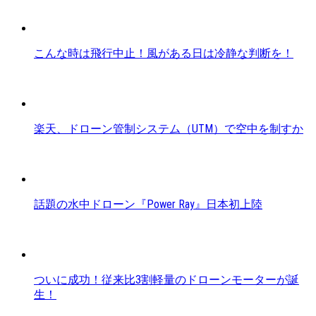
こんな時は飛行中止！風がある日は冷静な判断を！
楽天、ドローン管制システム（UTM）で空中を制すか
話題の水中ドローン『Power Ray』日本初上陸
ついに成功！従来比3割軽量のドローンモーターが誕
生！