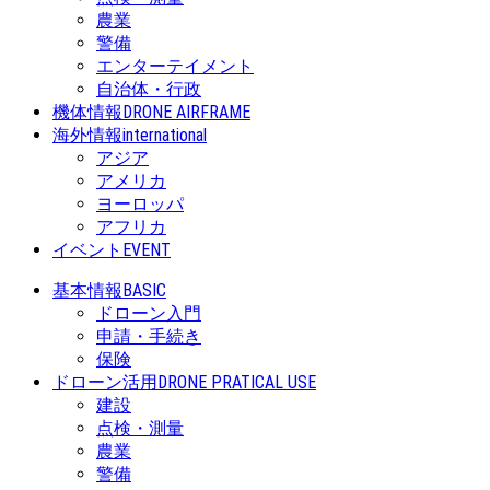
農業
警備
エンターテイメント
自治体・行政
機体情報
DRONE AIRFRAME
海外情報
international
アジア
アメリカ
ヨーロッパ
アフリカ
イベント
EVENT
基本情報
BASIC
ドローン入門
申請・手続き
保険
ドローン活用
DRONE PRATICAL USE
建設
点検・測量
農業
警備