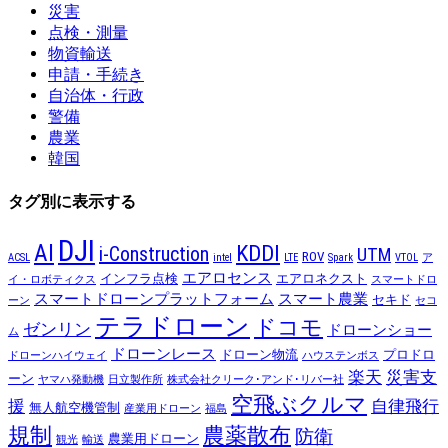
災害
点検・測量
物資輸送
申請・手続き
自治体・行政
警備
農業
韓国
タグ別に表示する
DJI
AI
KDDI
i-Construction
UTM
ROV
ACSL
intel
LTE
Spark
VTOL
ア
エアロセンス
インフラ点検
エアロネクスト
イ・ロボティクス
スマートドロ
スマートドローンプラットフォーム
スマート農業
セキド
ーン
セコ
テラドローン
ドコモ
ゼンリン
ドローンショー
ム
ドローンレース
ドローン物流
プロドロ
ドローンハイウェイ
ハウステンボス
楽天
災害支
ーン
ヤマハ発動機
日立製作所
株式会社クリーク･アンド･リバー社
空飛ぶクルマ
援
自律飛行
無人航空機管制
産業用ドローン
福島
規制
農薬散布
防衛
農業用ドローン
観光
輸送