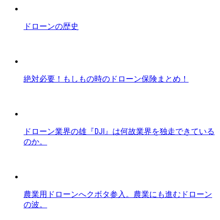
ドローンの歴史
絶対必要！もしもの時のドローン保険まとめ！
ドローン業界の雄『DJI』は何故業界を独走できている
のか。
農業用ドローンへクボタ参入。農業にも進むドローン
の波。