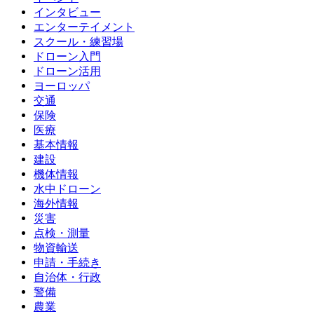
インタビュー
エンターテイメント
スクール・練習場
ドローン入門
ドローン活用
ヨーロッパ
交通
保険
医療
基本情報
建設
機体情報
水中ドローン
海外情報
災害
点検・測量
物資輸送
申請・手続き
自治体・行政
警備
農業