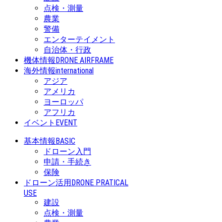
点検・測量
農業
警備
エンターテイメント
自治体・行政
機体情報
DRONE AIRFRAME
海外情報
international
アジア
アメリカ
ヨーロッパ
アフリカ
イベント
EVENT
基本情報
BASIC
ドローン入門
申請・手続き
保険
ドローン活用
DRONE PRATICAL
USE
建設
点検・測量