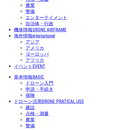
農業
警備
エンターテイメント
自治体・行政
機体情報
DRONE AIRFRAME
海外情報
international
アジア
アメリカ
ヨーロッパ
アフリカ
イベント
EVENT
基本情報
BASIC
ドローン入門
申請・手続き
保険
ドローン活用
DRONE PRATICAL USE
建設
点検・測量
農業
警備