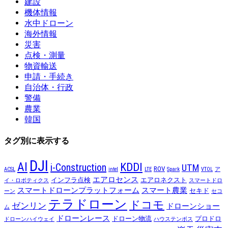
建設
機体情報
水中ドローン
海外情報
災害
点検・測量
物資輸送
申請・手続き
自治体・行政
警備
農業
韓国
タグ別に表示する
DJI
AI
KDDI
i-Construction
UTM
ROV
ACSL
intel
LTE
Spark
VTOL
ア
エアロセンス
インフラ点検
エアロネクスト
イ・ロボティクス
スマートドロ
スマートドローンプラットフォーム
スマート農業
セキド
ーン
セコ
テラドローン
ドコモ
ゼンリン
ドローンショー
ム
ドローンレース
ドローン物流
プロドロ
ドローンハイウェイ
ハウステンボス