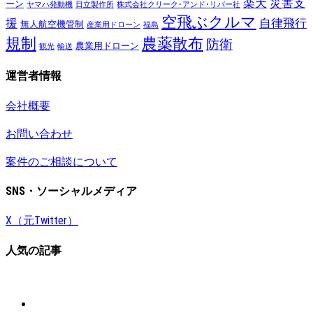
楽天
災害支
ーン
ヤマハ発動機
日立製作所
株式会社クリーク･アンド･リバー社
空飛ぶクルマ
援
自律飛行
無人航空機管制
産業用ドローン
福島
規制
農薬散布
防衛
農業用ドローン
観光
輸送
運営者情報
会社概要
お問い合わせ
案件のご相談について
SNS・ソーシャルメディア
X（元Twitter）
人気の記事