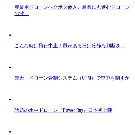
農業用ドローンへクボタ参入。農業にも進むドローン
の波。
こんな時は飛行中止！風がある日は冷静な判断を！
楽天、ドローン管制システム（UTM）で空中を制すか
話題の水中ドローン『Power Ray』日本初上陸