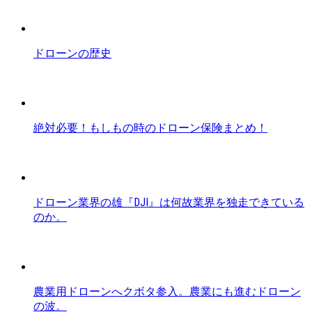
ドローンの歴史
絶対必要！もしもの時のドローン保険まとめ！
ドローン業界の雄『DJI』は何故業界を独走できている
のか。
農業用ドローンへクボタ参入。農業にも進むドローン
の波。