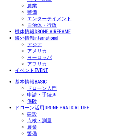
農業
警備
エンターテイメント
自治体・行政
機体情報
DRONE AIRFRAME
海外情報
international
アジア
アメリカ
ヨーロッパ
アフリカ
イベント
EVENT
基本情報
BASIC
ドローン入門
申請・手続き
保険
ドローン活用
DRONE PRATICAL USE
建設
点検・測量
農業
警備