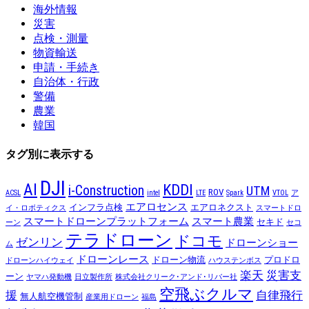
海外情報
災害
点検・測量
物資輸送
申請・手続き
自治体・行政
警備
農業
韓国
タグ別に表示する
DJI
AI
KDDI
i-Construction
UTM
ROV
ACSL
intel
LTE
Spark
VTOL
ア
エアロセンス
インフラ点検
エアロネクスト
イ・ロボティクス
スマートドロ
スマートドローンプラットフォーム
スマート農業
セキド
ーン
セコ
テラドローン
ドコモ
ゼンリン
ドローンショー
ム
ドローンレース
ドローン物流
プロドロ
ドローンハイウェイ
ハウステンボス
楽天
災害支
ーン
ヤマハ発動機
日立製作所
株式会社クリーク･アンド･リバー社
空飛ぶクルマ
援
自律飛行
無人航空機管制
産業用ドローン
福島