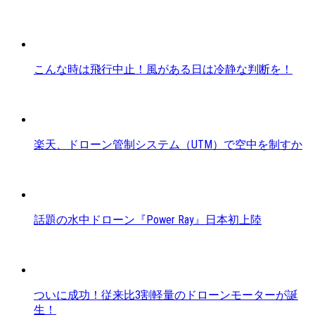
こんな時は飛行中止！風がある日は冷静な判断を！
楽天、ドローン管制システム（UTM）で空中を制すか
話題の水中ドローン『Power Ray』日本初上陸
ついに成功！従来比3割軽量のドローンモーターが誕
生！