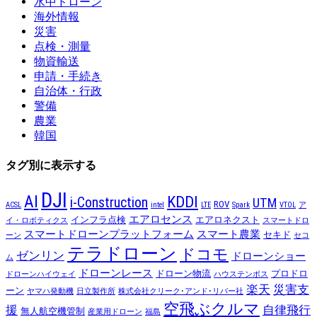
水中ドローン
海外情報
災害
点検・測量
物資輸送
申請・手続き
自治体・行政
警備
農業
韓国
タグ別に表示する
DJI
AI
KDDI
i-Construction
UTM
ROV
ACSL
intel
LTE
Spark
VTOL
ア
エアロセンス
インフラ点検
エアロネクスト
イ・ロボティクス
スマートドロ
スマートドローンプラットフォーム
スマート農業
セキド
ーン
セコ
テラドローン
ドコモ
ゼンリン
ドローンショー
ム
ドローンレース
ドローン物流
プロドロ
ドローンハイウェイ
ハウステンボス
楽天
災害支
ーン
ヤマハ発動機
日立製作所
株式会社クリーク･アンド･リバー社
空飛ぶクルマ
援
自律飛行
無人航空機管制
産業用ドローン
福島