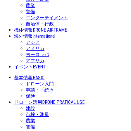
農業
警備
エンターテイメント
自治体・行政
機体情報
DRONE AIRFRAME
海外情報
international
アジア
アメリカ
ヨーロッパ
アフリカ
イベント
EVENT
基本情報
BASIC
ドローン入門
申請・手続き
保険
ドローン活用
DRONE PRATICAL USE
建設
点検・測量
農業
警備