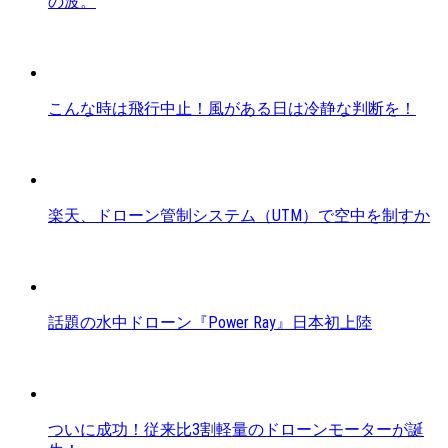
の波。
こんな時は飛行中止！風がある日は冷静な判断を！
楽天、ドローン管制システム（UTM）で空中を制すか
話題の水中ドローン『Power Ray』日本初上陸
ついに成功！従来比3割軽量のドローンモーターが誕