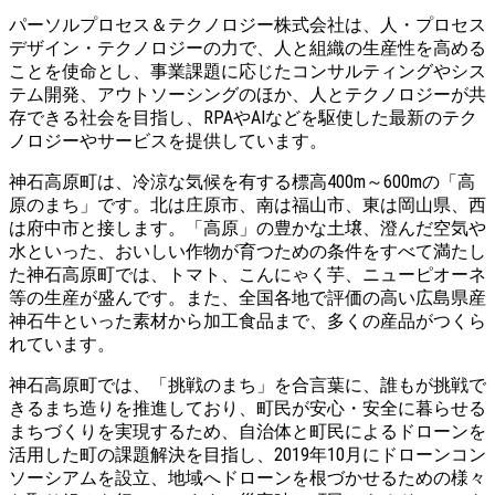
パーソルプロセス＆テクノロジー株式会社は、人・プロセス
デザイン・テクノロジーの力で、人と組織の生産性を高める
ことを使命とし、事業課題に応じたコンサルティングやシス
テム開発、アウトソーシングのほか、人とテクノロジーが共
存できる社会を目指し、RPAやAIなどを駆使した最新のテク
ノロジーやサービスを提供しています。
神石高原町は、冷涼な気候を有する標高400m～600mの「高
原のまち」です。北は庄原市、南は福山市、東は岡山県、西
は府中市と接します。「高原」の豊かな土壌、澄んだ空気や
水といった、おいしい作物が育つための条件をすべて満たし
た神石高原町では、トマト、こんにゃく芋、ニューピオーネ
等の生産が盛んです。また、全国各地で評価の高い広島県産
神石牛といった素材から加工食品まで、多くの産品がつくら
れています。
神石高原町では、「挑戦のまち」を合言葉に、誰もが挑戦で
きるまち造りを推進しており、町民が安心・安全に暮らせる
まちづくりを実現するため、自治体と町民によるドローンを
活用した町の課題解決を目指し、2019年10月にドローンコン
ソーシアムを設立、地域へドローンを根づかせるための様々