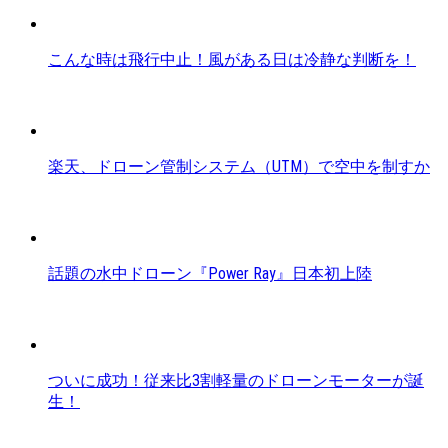
こんな時は飛行中止！風がある日は冷静な判断を！
楽天、ドローン管制システム（UTM）で空中を制すか
話題の水中ドローン『Power Ray』日本初上陸
ついに成功！従来比3割軽量のドローンモーターが誕
生！