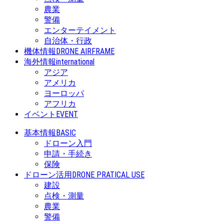
農業
警備
エンターテイメント
自治体・行政
機体情報
DRONE AIRFRAME
海外情報
international
アジア
アメリカ
ヨーロッパ
アフリカ
イベント
EVENT
基本情報
BASIC
ドローン入門
申請・手続き
保険
ドローン活用
DRONE PRATICAL USE
建設
点検・測量
農業
警備