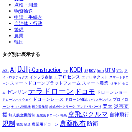
点検・測量
物資輸送
申請・手続き
自治体・行政
警備
農業
韓国
タグ別に表示する
DJI
AI
KDDI
i-Construction
UTM
ROV
ACSL
intel
LTE
Spark
VTOL
ア
エアロセンス
インフラ点検
エアロネクスト
イ・ロボティクス
スマートドロ
スマートドローンプラットフォーム
スマート農業
セキド
ーン
セコ
テラドローン
ドコモ
ゼンリン
ドローンショー
ム
ドローンレース
ドローン物流
プロドロ
ドローンハイウェイ
ハウステンボス
楽天
災害支
ーン
ヤマハ発動機
日立製作所
株式会社クリーク･アンド･リバー社
空飛ぶクルマ
援
自律飛行
無人航空機管制
産業用ドローン
福島
規制
農薬散布
防衛
農業用ドローン
観光
輸送