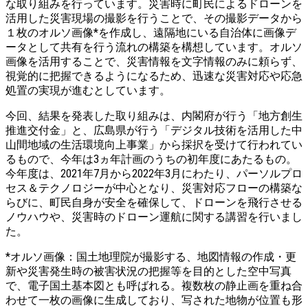
な取り組みを行っています。災害時に町民によるドローンを
活用した災害現場の撮影を行うことで、その撮影データから
１枚のオルソ画像*を作成し、遠隔地にいる自治体に画像デ
ータとして共有を行う流れの構築を構想しています。オルソ
画像を活用することで、災害情報を文字情報のみに頼らず、
視覚的に把握できるようになるため、迅速な災害対応や応急
処置の実現が進むとしています。
今回、結果を発表した取り組みは、内閣府が行う「地方創生
推進交付金」と、広島県が行う「デジタル技術を活用した中
山間地域の生活環境向上事業」から採択を受けて行われてい
るもので、今年は3ヵ年計画のうちの初年度にあたるもの。
今年度は、2021年7月から2022年3月にわたり、パーソルプロ
セス＆テクノロジーが中心となり、災害対応フローの構築な
らびに、町民自身が安全を確保して、ドローンを飛行させる
ノウハウや、災害時のドローン運航に関する講習を行いまし
た。
*オルソ画像：国土地理院が撮影する、地図情報の作成・更
新や災害発生時の被害状況の把握等を目的とした空中写真
で、電子国土基本図とも呼ばれる。複数枚の静止画を重ね合
わせて一枚の画像に生成しており、写された地物が位置も形