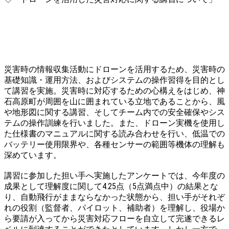
災害時の情報収集活動にドローンを活用するため、災害時の
基礎知識・運用方法、およびシステムの操作習得を目的とし
て講習を実施。災害時に対応するための心構えをはじめ、神
石高原町が周囲を山に囲まれている立地であることから、風
や地形図に関する講習、そしてチーム内での安全確保やシス
テムの操作訓練を行いました。また、ドローン実機を使用し
た仕様書のマニュアルに関する読み合わせを行い、低温での
バッテリー使用限界や、各種センサーの範囲等機体の理解も
深めています。
講習に参加した担い手へ実施したアンケートでは、今年度の
成果として理解度に関して4.25点（5点満点中）の結果とな
り、自動飛行がままならなかった状態から、担い手がそれぞ
れの役割（監督者、パイロット、補助者）を理解し、役場か
ら要請が入ってから災害対応フローを自立して完遂できるレ