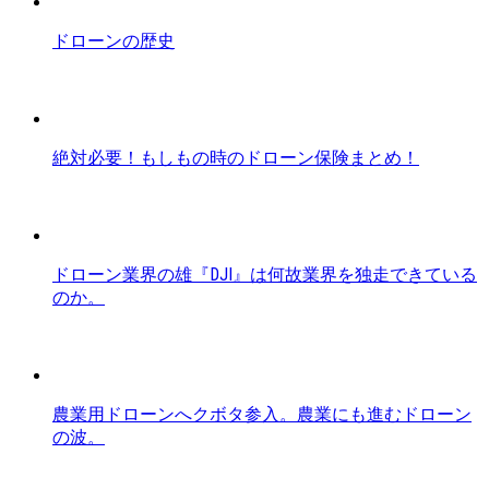
ドローンの歴史
絶対必要！もしもの時のドローン保険まとめ！
ドローン業界の雄『DJI』は何故業界を独走できている
のか。
農業用ドローンへクボタ参入。農業にも進むドローン
の波。