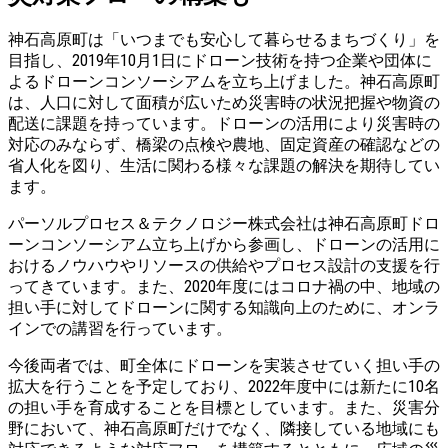
神石高原町は「いつまでも安心して暮らせるまちづくり」を
目指し、2019年10月1日にドローン技術を持つ企業や団体に
よるドローンコンソーシアムを立ち上げました。神石高原町
は、人口に対して面積が広いため災害時の状況把握や物資の
配送に課題を持っています。ドローンの活用により災害時の
対応のみならず、橋梁の点検や農地、固定資産の確認などの
省人化を図り、生活に関わる様々な課題の解決を期待してい
ます。
パーソルプロセス＆テクノロジー株式会社は神石高原町ドロ
ーンコンソーシアム立ち上げから参画し、ドローンの活用に
おけるノウハウやリソースの供給やプロセス設計の支援を行
ってきています。また、2020年度にはコロナ禍の中、地域の
担い手に対してドローンに関する知識向上のために、オンラ
インでの講習を行っています。
今後両者では、町全体にドローンを実装させていく担い手の
拡大を行うことを予定しており、2022年度中には新たに10名
の担い手を育成することを目標としています。また、災害分
野において、神石高原町だけでなく、隣接している地域にも