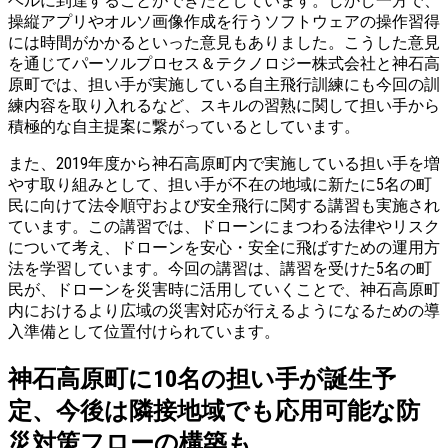
ベルに到達することができたとしています。しかし一方で、
操縦アプリやオルソ画像作成を行うソフトウェアの操作習得
には時間がかかるといった意見もありました。こうした意見
を通じてパーソルプロセス＆テクノロジー株式会社と神石高
原町では、担い手が実施している自主飛行訓練にも今回の訓
練内容を取り入れるなど、スキルの習熟に関して担い手から
積極的な自主提案に繋がっているとしています。
また、2019年度から神石高原町内で実施している担い手を増
やす取り組みとして、担い手が不在の地域に新たに5名の町
民に向けて法令順守および安全飛行に関する講習も実施され
ています。この講習では、ドローンにまつわる法律やリスク
について考え、ドローンを安心・安全に飛ばすための運用方
法を学習しています。今回の講習は、講習を受けた5名の町
民が、ドローンを災害時に活用していくことで、神石高原町
内におけるより広域の災害対応が行えるようになるための導
入準備として位置付けられています。
神石高原町に10名の担い手が誕生予
定、今後は隣接地域でも応用可能な防
災対策フローの構築も