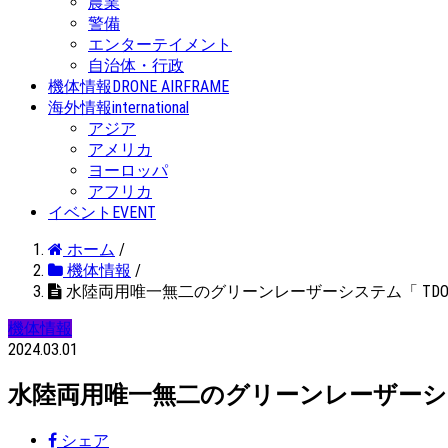
農業
警備
エンターテイメント
自治体・行政
機体情報
DRONE AIRFRAME
海外情報
international
アジア
アメリカ
ヨーロッパ
アフリカ
イベント
EVENT
ホーム
/
機体情報
/
水陸両用唯一無二のグリーンレーザーシステム「 TDOT 7 
機体情報
2024.03.01
水陸両用唯一無二のグリーンレーザーシステム「
シェア