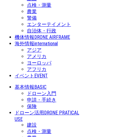
点検・測量
農業
警備
エンターテイメント
自治体・行政
機体情報
DRONE AIRFRAME
海外情報
international
アジア
アメリカ
ヨーロッパ
アフリカ
イベント
EVENT
基本情報
BASIC
ドローン入門
申請・手続き
保険
ドローン活用
DRONE PRATICAL
USE
建設
点検・測量