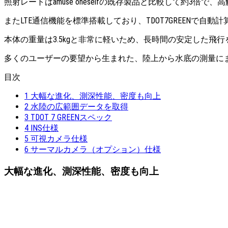
照射レートはamuse oneselfの既存製品と比較して約3
またLTE通信機能を標準搭載しており、TDOT7GREENで
本体の重量は3.5kgと非常に軽いため、長時間の安定した飛
多くのユーザーの要望から生まれた、陸上から水底の測量に
目次
1
大幅な進化、測深性能、密度も向上
2
水陸の広範囲データを取得
3
TDOT 7 GREENスペック
4
INS仕様
5
可視カメラ仕様
6
サーマルカメラ（オプション）仕様
大幅な進化、測深性能、密度も向上