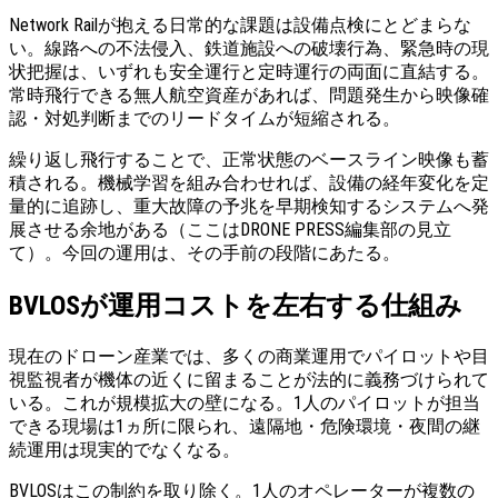
Network Railが抱える日常的な課題は設備点検にとどまらな
い。線路への不法侵入、鉄道施設への破壊行為、緊急時の現
状把握は、いずれも安全運行と定時運行の両面に直結する。
常時飛行できる無人航空資産があれば、問題発生から映像確
認・対処判断までのリードタイムが短縮される。
繰り返し飛行することで、正常状態のベースライン映像も蓄
積される。機械学習を組み合わせれば、設備の経年変化を定
量的に追跡し、重大故障の予兆を早期検知するシステムへ発
展させる余地がある（ここはDRONE PRESS編集部の見立
て）。今回の運用は、その手前の段階にあたる。
BVLOSが運用コストを左右する仕組み
現在のドローン産業では、多くの商業運用でパイロットや目
視監視者が機体の近くに留まることが法的に義務づけられて
いる。これが規模拡大の壁になる。1人のパイロットが担当
できる現場は1ヵ所に限られ、遠隔地・危険環境・夜間の継
続運用は現実的でなくなる。
BVLOSはこの制約を取り除く。1人のオペレーターが複数の