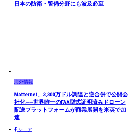
日本の防衛・警備分野にも波及必至
海外情報
Matternet、3,300万ドル調達と逆合併で公開会
社化——世界唯一のFAA型式証明済みドローン
配送プラットフォームが商業展開を米英で加
速
シェア