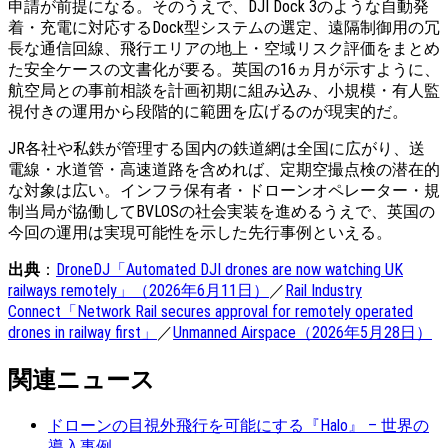
申請が前提になる。そのうえで、DJI Dock 3のような自動発
着・充電に対応するDock型システムの選定、遠隔制御用の冗
長な通信回線、飛行エリアの地上・空域リスク評価をまとめ
た安全ケースの文書化が要る。英国の16ヵ月が示すように、
航空局との事前相談を計画初期に組み込み、小規模・有人監
視付きの運用から段階的に範囲を広げるのが現実的だ。
JR各社や私鉄が管理する国内の鉄道網は全国に広がり、送
電線・水道管・高速道路を含めれば、定期空撮点検の潜在的
な対象は広い。インフラ保有者・ドローンオペレーター・規
制当局が協働してBVLOSの社会実装を進めるうえで、英国の
今回の運用は実現可能性を示した先行事例といえる。
出典
：
DroneDJ「Automated DJI drones are now watching UK
railways remotely」（2026年6月11日）
／
Rail Industry
Connect「Network Rail secures approval for remotely operated
drones in railway first」
／
Unmanned Airspace（2026年5月28日）
関連ニュース
ドローンの目視外飛行を可能にする『Halo』 – 世界の
導入事例