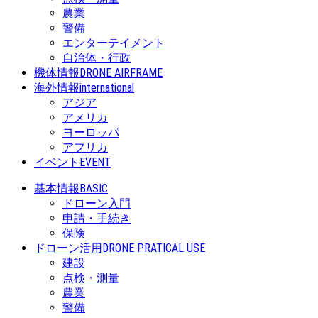
農業
警備
エンターテイメント
自治体・行政
機体情報
DRONE AIRFRAME
海外情報
international
アジア
アメリカ
ヨーロッパ
アフリカ
イベント
EVENT
基本情報
BASIC
ドローン入門
申請・手続き
保険
ドローン活用
DRONE PRATICAL USE
建設
点検・測量
農業
警備