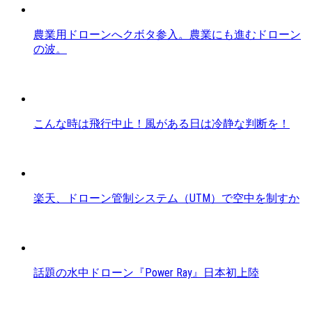
農業用ドローンへクボタ参入。農業にも進むドローン
の波。
こんな時は飛行中止！風がある日は冷静な判断を！
楽天、ドローン管制システム（UTM）で空中を制すか
話題の水中ドローン『Power Ray』日本初上陸