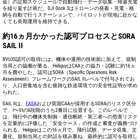
金）の定期スケジュールで自動飛行・データ収集・帰還充電
を繰り返す計画だ。DJI Dock 3はドローンの発着・充電・格
納を自動で行うステーションで、パイロットが現地に赴かな
くても長期運用を維持できる。
約16ヵ月かかった認可プロセスとSORA
SAIL II
BVLOS認可の取得には、機体や運用の技術面に加えて、規制
当局との協働が要る。HeliguyはCAAとの協力・試験に約16ヵ
月を費やした。認可はSORA（Specific Operations Risk
Assessment）フレームワークのSAIL IIレベルで付与されてお
り、人口密集地を含む複雑な鉄道環境での安全性証明が求め
られた。
SAIL IIは、
EASA
および英国CAAが採用するSORAのリスク区分
で、I〜VIの6段階のうち2番目に位置する。このレベルで
は、飛行中の機体失制御・通信断絶・第三者への危害リスク
を定量的に評価した「安全ケース」の作成と審査が義務づけ
られる。Heliguyはこの16ヵ月で、飛行試験、データ収集、文
書化、規制当局との対話を積み重ね、最終的に認可を取得し