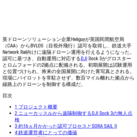
英ドローンソリューション企業Heliguyが英国民間航空局
（CAA）からBVLOS（目視外飛行）認可を取得し、鉄道大手
Network Rail向けに遠隔ドローン運用を行えるようになった。
認可に基づき、自動運用に対応する
DJI
Dock 3がグロスター
とロムフォードの2拠点に配備される。初期展開は試験運用
と位置づけられ、将来の全国展開に向けた青写真とされる。
現場にパイロットを常駐させず、数百マイル離れた拠点から
線路上のドローンを制御する構成だ。
目次
1
プロジェクト概要
2
ニューカッスルから遠隔制御するDJI Dock 3の無人点
検
3
約16ヵ月かかった認可プロセスとSORA SAIL II
4
鉄道運営者にとっての価値