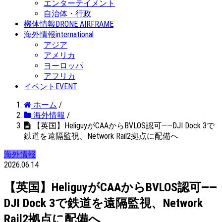
エンターテイメント
自治体・行政
機体情報
DRONE AIRFRAME
海外情報
international
アジア
アメリカ
ヨーロッパ
アフリカ
イベント
EVENT
ホーム
/
海外情報
/
【英国】HeliguyがCAAからBVLOS認可——DJI Dock 3で
鉄道を遠隔監視、Network Rail2拠点に配備へ
海外情報
2026.06.14
【英国】HeliguyがCAAからBVLOS認可——
DJI Dock 3で鉄道を遠隔監視、Network
Rail2拠点に配備へ