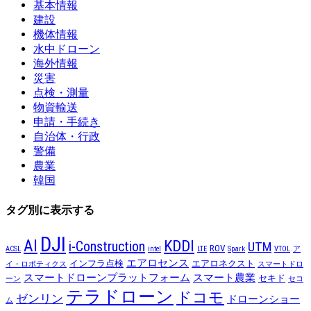
基本情報
建設
機体情報
水中ドローン
海外情報
災害
点検・測量
物資輸送
申請・手続き
自治体・行政
警備
農業
韓国
タグ別に表示する
DJI
AI
KDDI
i-Construction
UTM
ROV
ACSL
intel
LTE
Spark
VTOL
ア
エアロセンス
インフラ点検
エアロネクスト
イ・ロボティクス
スマートドロ
スマートドローンプラットフォーム
スマート農業
セキド
ーン
セコ
テラドローン
ドコモ
ゼンリン
ドローンショー
ム