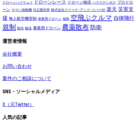
ドローンレース
ドローン物流
プロドロ
ドローンハイウェイ
ハウステンボス
楽天
災害支
ーン
ヤマハ発動機
日立製作所
株式会社クリーク･アンド･リバー社
空飛ぶクルマ
援
自律飛行
無人航空機管制
産業用ドローン
福島
規制
農薬散布
防衛
農業用ドローン
観光
輸送
運営者情報
会社概要
お問い合わせ
案件のご相談について
SNS・ソーシャルメディア
X（元Twitter）
人気の記事