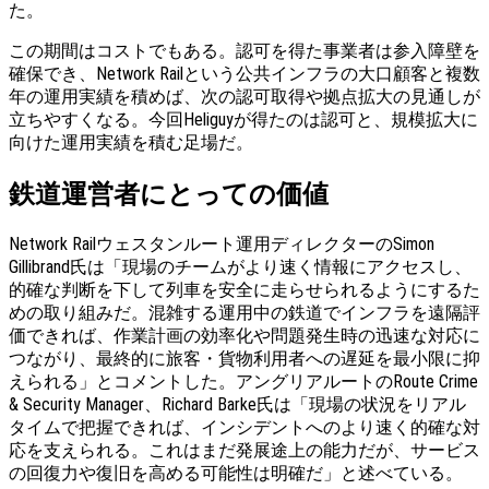
た。
この期間はコストでもある。認可を得た事業者は参入障壁を
確保でき、Network Railという公共インフラの大口顧客と複数
年の運用実績を積めば、次の認可取得や拠点拡大の見通しが
立ちやすくなる。今回Heliguyが得たのは認可と、規模拡大に
向けた運用実績を積む足場だ。
鉄道運営者にとっての価値
Network Railウェスタンルート運用ディレクターのSimon
Gillibrand氏は「現場のチームがより速く情報にアクセスし、
的確な判断を下して列車を安全に走らせられるようにするた
めの取り組みだ。混雑する運用中の鉄道でインフラを遠隔評
価できれば、作業計画の効率化や問題発生時の迅速な対応に
つながり、最終的に旅客・貨物利用者への遅延を最小限に抑
えられる」とコメントした。アングリアルートのRoute Crime
& Security Manager、Richard Barke氏は「現場の状況をリアル
タイムで把握できれば、インシデントへのより速く的確な対
応を支えられる。これはまだ発展途上の能力だが、サービス
の回復力や復旧を高める可能性は明確だ」と述べている。