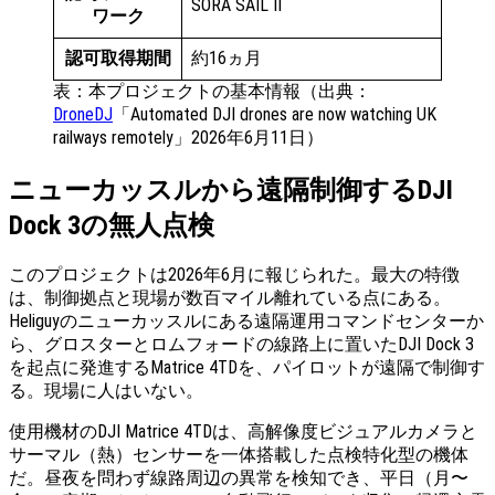
SORA SAIL II
ワーク
認可取得期間
約16ヵ月
表：本プロジェクトの基本情報（出典：
DroneDJ
「Automated DJI drones are now watching UK
railways remotely」2026年6月11日）
ニューカッスルから遠隔制御するDJI
Dock 3の無人点検
このプロジェクトは2026年6月に報じられた。最大の特徴
は、制御拠点と現場が数百マイル離れている点にある。
Heliguyのニューカッスルにある遠隔運用コマンドセンターか
ら、グロスターとロムフォードの線路上に置いたDJI Dock 3
を起点に発進するMatrice 4TDを、パイロットが遠隔で制御す
る。現場に人はいない。
使用機材のDJI Matrice 4TDは、高解像度ビジュアルカメラと
サーマル（熱）センサーを一体搭載した点検特化型の機体
だ。昼夜を問わず線路周辺の異常を検知でき、平日（月〜