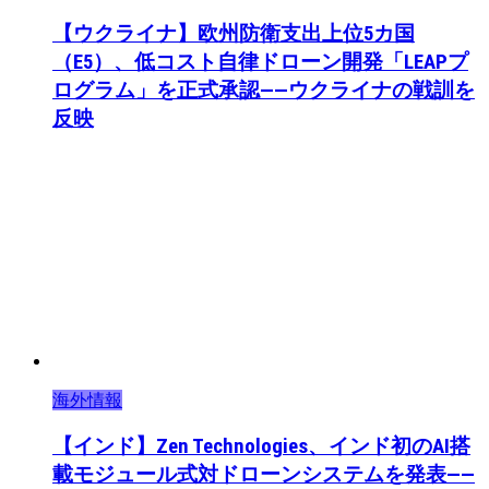
【ウクライナ】欧州防衛支出上位5カ国
（E5）、低コスト自律ドローン開発「LEAPプ
ログラム」を正式承認――ウクライナの戦訓を
反映
海外情報
【インド】Zen Technologies、インド初のAI搭
載モジュール式対ドローンシステムを発表——