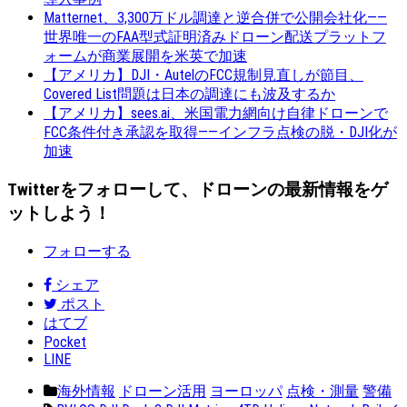
Matternet、3,300万ドル調達と逆合併で公開会社化——
世界唯一のFAA型式証明済みドローン配送プラットフ
ォームが商業展開を米英で加速
【アメリカ】DJI・AutelのFCC規制見直しが節目、
Covered List問題は日本の調達にも波及するか
【アメリカ】sees.ai、米国電力網向け自律ドローンで
FCC条件付き承認を取得——インフラ点検の脱・DJI化が
加速
Twitterをフォローして、ドローンの最新情報をゲ
ットしよう！
フォローする
シェア
ポスト
はてブ
Pocket
LINE
海外情報
ドローン活用
ヨーロッパ
点検・測量
警備