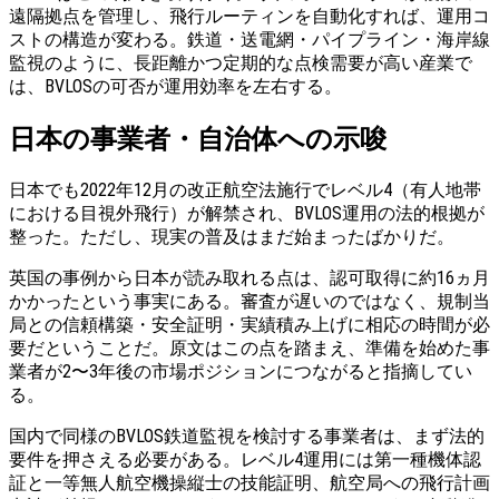
遠隔拠点を管理し、飛行ルーティンを自動化すれば、運用コ
ストの構造が変わる。鉄道・送電網・パイプライン・海岸線
監視のように、長距離かつ定期的な点検需要が高い産業で
は、BVLOSの可否が運用効率を左右する。
日本の事業者・自治体への示唆
日本でも
2022年12月
の改正航空法施行でレベル4（有人地帯
における目視外飛行）が解禁され、BVLOS運用の法的根拠が
整った。ただし、現実の普及はまだ始まったばかりだ。
英国の事例から日本が読み取れる点は、認可取得に約16ヵ月
かかったという事実にある。審査が遅いのではなく、規制当
局との信頼構築・安全証明・実績積み上げに相応の時間が必
要だということだ。原文はこの点を踏まえ、準備を始めた事
業者が2〜3年後の市場ポジションにつながると指摘してい
る。
国内で同様のBVLOS鉄道監視を検討する事業者は、まず法的
要件を押さえる必要がある。レベル4運用には第一種機体認
証と一等無人航空機操縦士の技能証明、航空局への飛行計画