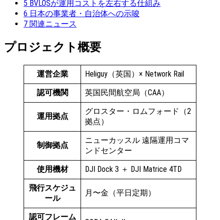
5
BVLOSが運用コストを左右する仕組み
6
日本の事業者・自治体への示唆
7
関連ニュース
プロジェクト概要
運営企業
Heliguy（英国）× Network Rail
認可機関
英国民間航空局（CAA）
グロスター・ロムフォード（2
運用拠点
拠点）
ニューカッスル 遠隔運用コマ
制御拠点
ンドセンター
使用機材
DJI Dock 3 ＋ DJI Matrice 4TD
飛行スケジュ
月〜金（平日定期）
ール
認可フレーム