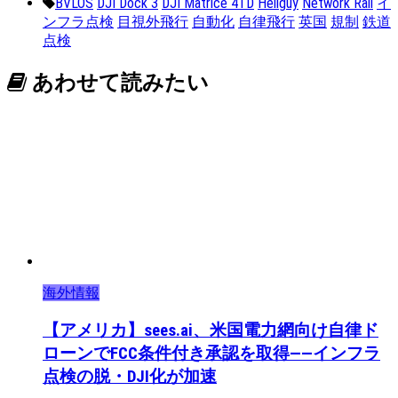
BVLOS
DJI Dock 3
DJI Matrice 4TD
Heliguy
Network Rail
イ
ンフラ点検
目視外飛行
自動化
自律飛行
英国
規制
鉄道
点検
あわせて読みたい
海外情報
【アメリカ】sees.ai、米国電力網向け自律ド
ローンでFCC条件付き承認を取得——インフラ
点検の脱・DJI化が加速