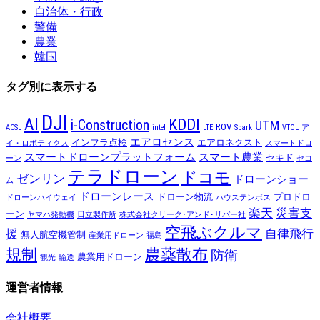
自治体・行政
警備
農業
韓国
タグ別に表示する
DJI
AI
KDDI
i-Construction
UTM
ROV
ACSL
intel
LTE
Spark
VTOL
ア
エアロセンス
インフラ点検
エアロネクスト
イ・ロボティクス
スマートドロ
スマートドローンプラットフォーム
スマート農業
セキド
ーン
セコ
テラドローン
ドコモ
ゼンリン
ドローンショー
ム
ドローンレース
ドローン物流
プロドロ
ドローンハイウェイ
ハウステンボス
楽天
災害支
ーン
ヤマハ発動機
日立製作所
株式会社クリーク･アンド･リバー社
空飛ぶクルマ
援
自律飛行
無人航空機管制
産業用ドローン
福島
規制
農薬散布
防衛
農業用ドローン
観光
輸送
運営者情報
会社概要