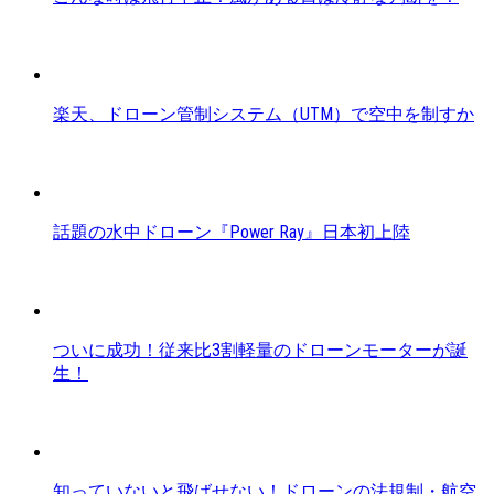
楽天、ドローン管制システム（UTM）で空中を制すか
話題の水中ドローン『Power Ray』日本初上陸
ついに成功！従来比3割軽量のドローンモーターが誕
生！
知っていないと飛ばせない！ドローンの法規制・航空