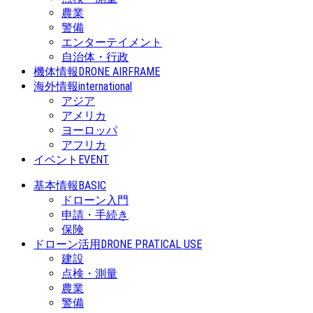
農業
警備
エンターテイメント
自治体・行政
機体情報
DRONE AIRFRAME
海外情報
international
アジア
アメリカ
ヨーロッパ
アフリカ
イベント
EVENT
基本情報
BASIC
ドローン入門
申請・手続き
保険
ドローン活用
DRONE PRATICAL USE
建設
点検・測量
農業
警備