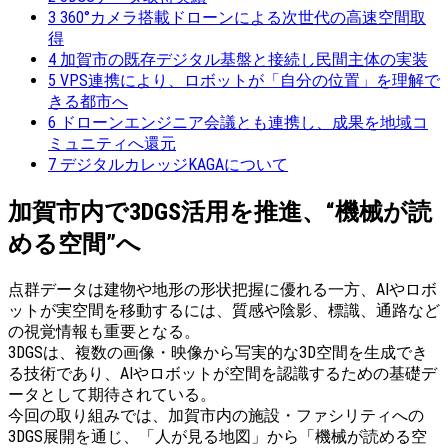
3
360°カメラ搭載ドローンによる次世代の高速空間取
得
4
加賀市の既存デジタル基盤と接続し民間主体の実装
5
VPS連携により、ロボットが「自分の位置」を理解で
きる都市へ
6
ドローンエンジニア会議とも連携し、成果を地域コ
ミュニティへ還元
7
デジタルカレッジKAGAについて
加賀市内で3DGS活用を推進、“機械が読
める空間”へ
点群データは建物や地形の形状把握に優れる一方、AIやロボ
ットが実空間を移動するには、質感や陰影、標識、通路など
の視覚情報も重要となる。
3DGSは、複数の画像・映像から写実的な3D空間を生成でき
る技術であり、AIやロボットが空間を認識するための基礎デ
ータとして期待されている。
今回の取り組みでは、加賀市内の施設・ファシリティへの
3DGS展開を通じ、「人が見る地図」から「機械が読める空