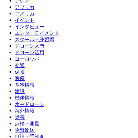
アジア
アフリカ
アメリカ
イベント
インタビュー
エンターテイメント
スクール・練習場
ドローン入門
ドローン活用
ヨーロッパ
交通
保険
医療
基本情報
建設
機体情報
水中ドローン
海外情報
災害
点検・測量
物資輸送
申請・手続き