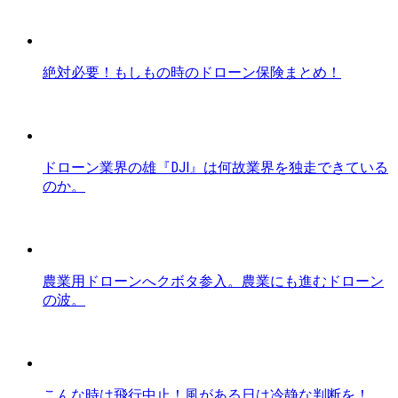
絶対必要！もしもの時のドローン保険まとめ！
ドローン業界の雄『DJI』は何故業界を独走できている
のか。
農業用ドローンへクボタ参入。農業にも進むドローン
の波。
こんな時は飛行中止！風がある日は冷静な判断を！