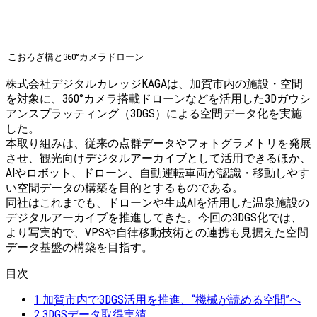
こおろぎ橋と360°カメラドローン
株式会社デジタルカレッジKAGAは、加賀市内の施設・空間
を対象に、360°カメラ搭載ドローンなどを活用した3Dガウシ
アンスプラッティング（3DGS）による空間データ化を実施
した。
本取り組みは、従来の点群データやフォトグラメトリを発展
させ、観光向けデジタルアーカイブとして活用できるほか、
AIやロボット、ドローン、自動運転車両が認識・移動しやす
い空間データの構築を目的とするものである。
同社はこれまでも、ドローンや生成AIを活用した温泉施設の
デジタルアーカイブを推進してきた。今回の3DGS化では、
より写実的で、VPSや自律移動技術との連携も見据えた空間
データ基盤の構築を目指す。
目次
1
加賀市内で3DGS活用を推進、“機械が読める空間”へ
2
3DGSデータ取得実績