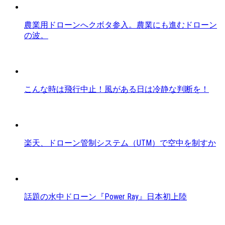
農業用ドローンへクボタ参入。農業にも進むドローン
の波。
こんな時は飛行中止！風がある日は冷静な判断を！
楽天、ドローン管制システム（UTM）で空中を制すか
話題の水中ドローン『Power Ray』日本初上陸