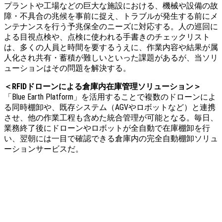
プラントや工場などの巨大な施設における、機械や設備の故
障・不具合の兆候を事前に捉え、トラブルが発生する前にメ
ンテナンスを行う予兆保全のニーズに対応する。人の巡回に
よる目視点検や、点検に使われる手書きのチェックリスト
は、多くの人員と時間を要するうえに、作業内容や結果が属
人化され共有・蓄積が難しいといった課題があるが、当ソリ
ューションはその問題を解決する。
＜RFIDドローンによる倉庫内在庫管理ソリューション＞
「Blue Earth Platform」を活用することで複数のドローンによ
る同時棚卸や、既存システム（AGVやロボットなど）と連携
させ、他の作業工程も含めた統合管理が可能となる。毎日、
業務終了後にドローンやロボットが全自動で在庫棚卸を行
い、翌朝には一目で確認できる倉庫内の完全自動棚卸ソリュ
ーションサービスだ。