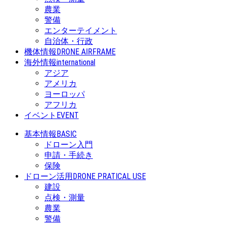
農業
警備
エンターテイメント
自治体・行政
機体情報
DRONE AIRFRAME
海外情報
international
アジア
アメリカ
ヨーロッパ
アフリカ
イベント
EVENT
基本情報
BASIC
ドローン入門
申請・手続き
保険
ドローン活用
DRONE PRATICAL USE
建設
点検・測量
農業
警備