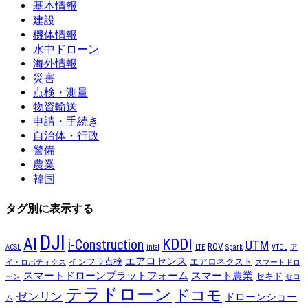
基本情報
建設
機体情報
水中ドローン
海外情報
災害
点検・測量
物資輸送
申請・手続き
自治体・行政
警備
農業
韓国
タグ別に表示する
DJI
AI
KDDI
i-Construction
UTM
ROV
ACSL
intel
LTE
Spark
VTOL
ア
エアロセンス
インフラ点検
エアロネクスト
イ・ロボティクス
スマートドロ
スマートドローンプラットフォーム
スマート農業
セキド
ーン
セコ
テラドローン
ドコモ
ゼンリン
ドローンショー
ム