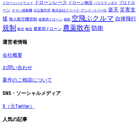
ドローンレース
ドローン物流
プロドロ
ドローンハイウェイ
ハウステンボス
楽天
災害支
ーン
ヤマハ発動機
日立製作所
株式会社クリーク･アンド･リバー社
空飛ぶクルマ
援
自律飛行
無人航空機管制
産業用ドローン
福島
規制
農薬散布
防衛
農業用ドローン
観光
輸送
運営者情報
会社概要
お問い合わせ
案件のご相談について
SNS・ソーシャルメディア
X（元Twitter）
人気の記事