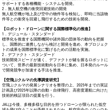
サポートする各種機能・システムを開発。
2．無人航空機の衝突回避技術の開発
無人航空機が地上及び空中の物件等を検知し、即時に当該物
件等との衝突を回避し飛行するための技術を開発。
【ロボット・ドローンに関する国際標準化の推進】
1．デジュール・スタンダード
標準化を推進する国際機関や諸外国の団体等の動向を把握
し、国際的に連携しながら検討と開発を進め、本プロジェク
トの成果を国際標準化に繋げるための活動を実施。
2．デファクト・スタンダード
技術開発スピードが速く、デファクトが鍵を握るロボットに
ついて、世界の最新技術動向を日本に集め、日本発のルール
で開発競争が加速する手法を推進。
【空飛ぶクルマの先導調査研究】
空飛ぶクルマの発展シナリオを整理の上、2025年までの実証
計画及び2025年以降の自動・自律飛行、高密度運航に向けた
技術的検証項目の提案を行う。
JALは今後、多種多様な目的を持つドローンが限られた低空
域を飛び交うことが予想されるなか、航空安全のノウハウを