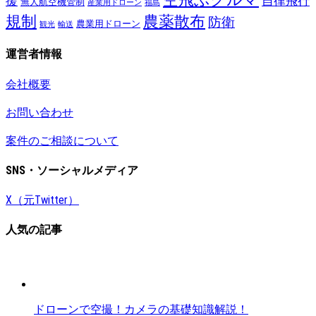
援
自律飛行
無人航空機管制
産業用ドローン
福島
規制
農薬散布
防衛
農業用ドローン
観光
輸送
運営者情報
会社概要
お問い合わせ
案件のご相談について
SNS・ソーシャルメディア
X（元Twitter）
人気の記事
ドローンで空撮！カメラの基礎知識解説！