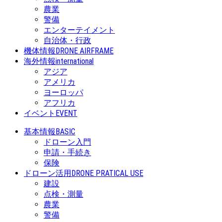
農業
警備
エンターテイメント
自治体・行政
機体情報
DRONE AIRFRAME
海外情報
international
アジア
アメリカ
ヨーロッパ
アフリカ
イベント
EVENT
基本情報
BASIC
ドローン入門
申請・手続き
保険
ドローン活用
DRONE PRATICAL USE
建設
点検・測量
農業
警備