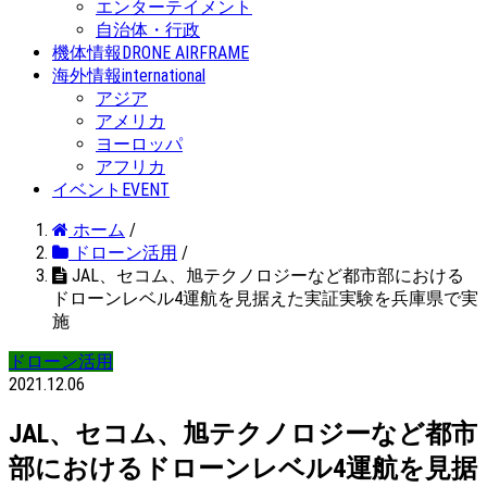
エンターテイメント
自治体・行政
機体情報
DRONE AIRFRAME
海外情報
international
アジア
アメリカ
ヨーロッパ
アフリカ
イベント
EVENT
ホーム
/
ドローン活用
/
JAL、セコム、旭テクノロジーなど都市部における
ドローンレベル4運航を見据えた実証実験を兵庫県で実
施
ドローン活用
2021.12.06
JAL、セコム、旭テクノロジーなど都市
部におけるドローンレベル4運航を見据