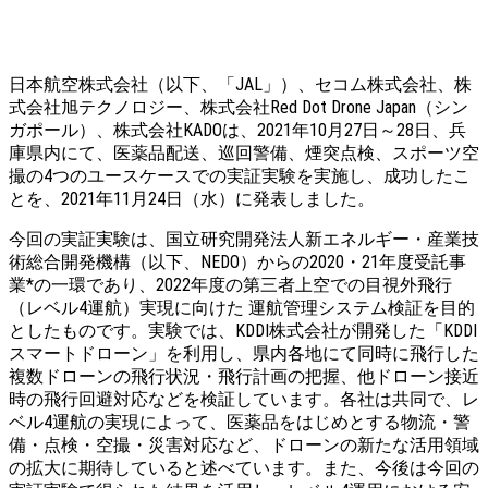
日本航空株式会社（以下、「JAL」）、セコム株式会社、株
式会社旭テクノロジー、株式会社Red Dot Drone Japan（シン
ガポール）、株式会社KADOは、2021年10月27日～28日、兵
庫県内にて、医薬品配送、巡回警備、煙突点検、スポーツ空
撮の4つのユースケースでの実証実験を実施し、成功したこ
とを、2021年11月24日（水）に発表しました。
今回の実証実験は、国立研究開発法人新エネルギー・産業技
術総合開発機構（以下、NEDO）からの2020・21年度受託事
業*の一環であり、2022年度の第三者上空での目視外飛行
（レベル4運航）実現に向けた 運航管理システム検証を目的
としたものです。実験では、KDDI株式会社が開発した「KDDI
スマートドローン」を利用し、県内各地にて同時に飛行した
複数ドローンの飛行状況・飛行計画の把握、他ドローン接近
時の飛行回避対応などを検証しています。各社は共同で、レ
ベル4運航の実現によって、医薬品をはじめとする物流・警
備・点検・空撮・災害対応など、ドローンの新たな活用領域
の拡大に期待していると述べています。また、今後は今回の