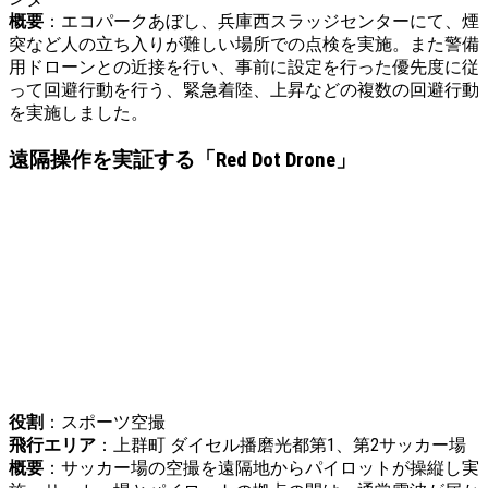
概要
：エコパークあぼし、兵庫西スラッジセンターにて、煙
突など人の立ち入りが難しい場所での点検を実施。また警備
用ドローンとの近接を行い、事前に設定を行った優先度に従
って回避行動を行う、緊急着陸、上昇などの複数の回避行動
を実施しました。
遠隔操作を実証する「Red Dot Drone」
役割
：スポーツ空撮
飛行エリア
：上群町 ダイセル播磨光都第1、第2サッカー場
概要
：サッカー場の空撮を遠隔地からパイロットが操縦し実