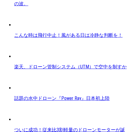
の波。
こんな時は飛行中止！風がある日は冷静な判断を！
楽天、ドローン管制システム（UTM）で空中を制すか
話題の水中ドローン『Power Ray』日本初上陸
ついに成功！従来比3割軽量のドローンモーターが誕