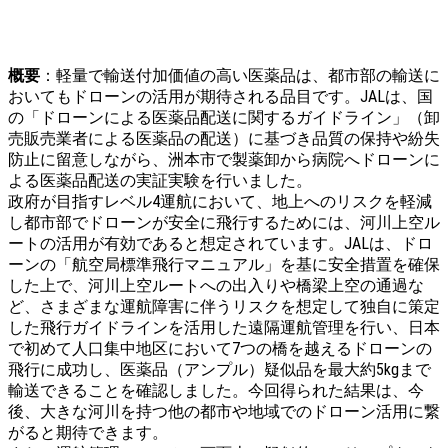
概要
：軽量で輸送付加価値の高い医薬品は、都市部の輸送に
おいてもドローンの活用が期待される品目です。JALは、国
の「ドローンによる医薬品配送に関するガイドライン」（卸
売販売業者による医薬品の配送）に基づき品質の保持や紛失
防止に留意しながら、洲本市で製薬卸から病院へドローンに
よる医薬品配送の実証実験を行いました。
政府が目指すレベル4運航において、地上へのリスクを軽減
し都市部でドローンが安全に飛行するためには、河川上空ル
ートの活用が有効であると想定されています。JALは、ドロ
ーンの「航空局標準飛行マニュアル」を基に安全措置を確保
した上で、河川上空ルートへの出入りや橋梁上空の通過な
ど、さまざまな運航障害に伴うリスクを想定して独自に策定
した飛行ガイドラインを活用した遠隔運航管理を行い、日本
で初めて人口集中地区において7つの橋を越えるドローンの
飛行に成功し、医薬品（アンプル）疑似品を最大約5kgまで
輸送できることを確認しました。今回得られた結果は、今
後、大きな河川を持つ他の都市や地域でのドローン活用に繋
がると期待できます。