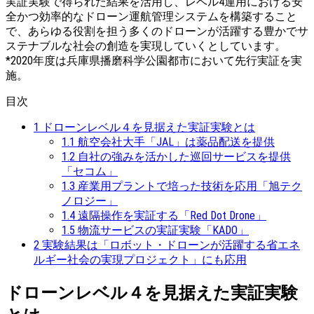
実証実験で得られた結果を活用し、レベル4運用における安
全かつ効率的なドローン運航管理システムを構築すること
で、あらゆる役割を担う多くのドローンが活躍する豊かでサ
ステナブルな社会の創造を実現していくとしています。
*2020年度は兵庫県播磨科学公園都市において先行実証を実
施。
目次
1
ドローンレベル４を見据えた実証実験とは
1.1
航空会社大手「JAL」は薬品配送を提供
1.2
自社の強みを活かした巡回サービスを提供
「セコム」
1.3
産業用プラントで培った技術を応用「旭テク
ノロジー」
1.4
遠隔操作を実証する「Red Dot Drone」
1.5
物流サービスの実証実験「KADO」
2
実験結果は「ロボット・ドローンが活躍する省エネ
ルギー社会の実現プロジェクト」にも応用
ドローンレベル４を見据えた実証実験