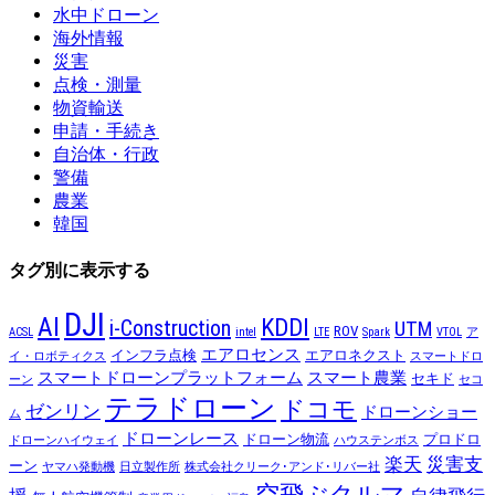
水中ドローン
海外情報
災害
点検・測量
物資輸送
申請・手続き
自治体・行政
警備
農業
韓国
タグ別に表示する
DJI
AI
KDDI
i-Construction
UTM
ROV
ACSL
intel
LTE
Spark
VTOL
ア
エアロセンス
インフラ点検
エアロネクスト
イ・ロボティクス
スマートドロ
スマートドローンプラットフォーム
スマート農業
セキド
ーン
セコ
テラドローン
ドコモ
ゼンリン
ドローンショー
ム
ドローンレース
ドローン物流
プロドロ
ドローンハイウェイ
ハウステンボス
楽天
災害支
ーン
ヤマハ発動機
日立製作所
株式会社クリーク･アンド･リバー社
空飛ぶクルマ