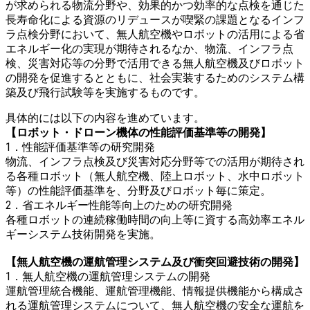
が求められる物流分野や、効果的かつ効率的な点検を通じた
長寿命化による資源のリデュースが喫緊の課題となるインフ
ラ点検分野において、無人航空機やロボットの活用による省
エネルギー化の実現が期待されるなか、物流、インフラ点
検、災害対応等の分野で活用できる無人航空機及びロボット
の開発を促進するとともに、社会実装するためのシステム構
築及び飛行試験等を実施するものです。
具体的には以下の内容を進めています。
【ロボット・ドローン機体の性能評価基準等の開発】
1．性能評価基準等の研究開発
物流、インフラ点検及び災害対応分野等での活用が期待され
る各種ロボット（無人航空機、陸上ロボット、水中ロボット
等）の性能評価基準を、分野及びロボット毎に策定。
2．省エネルギー性能等向上のための研究開発
各種ロボットの連続稼働時間の向上等に資する高効率エネル
ギーシステム技術開発を実施。
【無人航空機の運航管理システム及び衝突回避技術の開発】
1．無人航空機の運航管理システムの開発
運航管理統合機能、運航管理機能、情報提供機能から構成さ
れる運航管理システムについて、無人航空機の安全な運航を