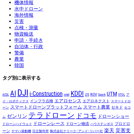
機体情報
水中ドローン
海外情報
災害
点検・測量
物資輸送
申請・手続き
自治体・行政
警備
農業
韓国
タグ別に表示する
DJI
AI
KDDI
i-Construction
UTM
ROV
ACSL
intel
LTE
Spark
VTOL
ア
エアロセンス
インフラ点検
エアロネクスト
イ・ロボティクス
スマートドロ
スマートドローンプラットフォーム
スマート農業
セキド
ーン
セコ
テラドローン
ドコモ
ゼンリン
ドローンショー
ム
ドローンレース
ドローン物流
プロドロ
ドローンハイウェイ
ハウステンボス
楽天
災害支
ーン
ヤマハ発動機
日立製作所
株式会社クリーク･アンド･リバー社