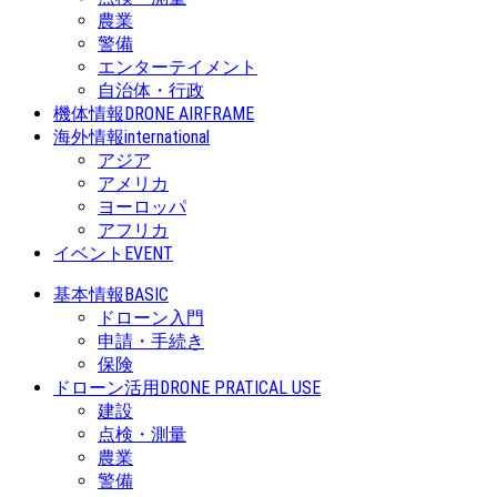
農業
警備
エンターテイメント
自治体・行政
機体情報
DRONE AIRFRAME
海外情報
international
アジア
アメリカ
ヨーロッパ
アフリカ
イベント
EVENT
基本情報
BASIC
ドローン入門
申請・手続き
保険
ドローン活用
DRONE PRATICAL USE
建設
点検・測量
農業
警備