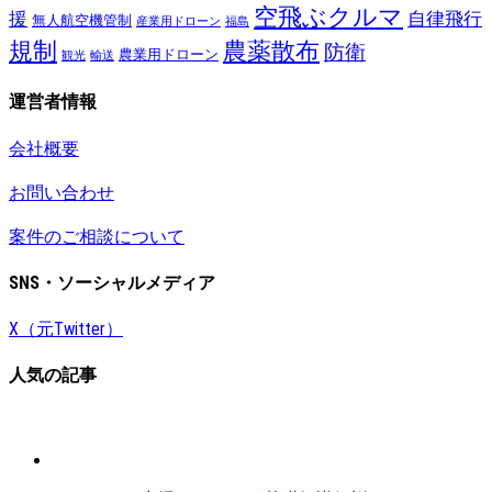
空飛ぶクルマ
援
自律飛行
無人航空機管制
産業用ドローン
福島
規制
農薬散布
防衛
農業用ドローン
観光
輸送
運営者情報
会社概要
お問い合わせ
案件のご相談について
SNS・ソーシャルメディア
X（元Twitter）
人気の記事