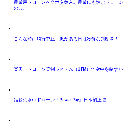
農業用ドローンへクボタ参入。農業にも進むドローン
の波。
こんな時は飛行中止！風がある日は冷静な判断を！
楽天、ドローン管制システム（UTM）で空中を制すか
話題の水中ドローン『Power Ray』日本初上陸