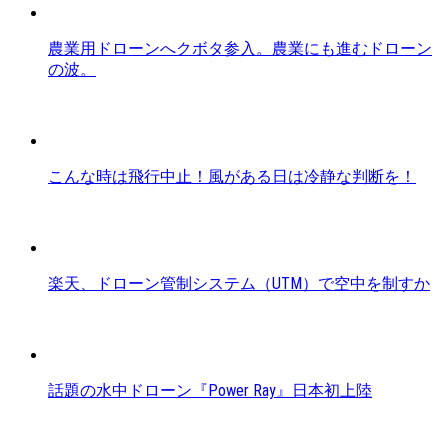
農業用ドローンへクボタ参入。農業にも進むドローン
の波。
こんな時は飛行中止！風がある日は冷静な判断を！
楽天、ドローン管制システム（UTM）で空中を制すか
話題の水中ドローン『Power Ray』日本初上陸