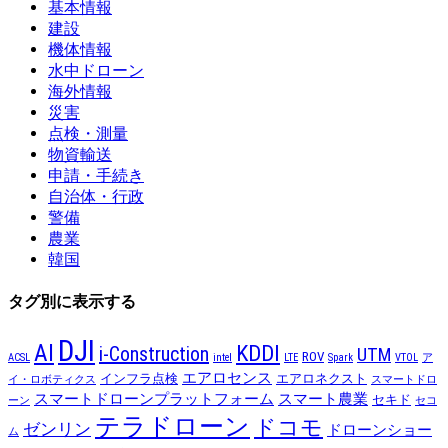
基本情報
建設
機体情報
水中ドローン
海外情報
災害
点検・測量
物資輸送
申請・手続き
自治体・行政
警備
農業
韓国
タグ別に表示する
DJI
AI
KDDI
i-Construction
UTM
ROV
ACSL
intel
LTE
Spark
VTOL
ア
エアロセンス
インフラ点検
エアロネクスト
イ・ロボティクス
スマートドロ
スマートドローンプラットフォーム
スマート農業
セキド
ーン
セコ
テラドローン
ドコモ
ゼンリン
ドローンショー
ム