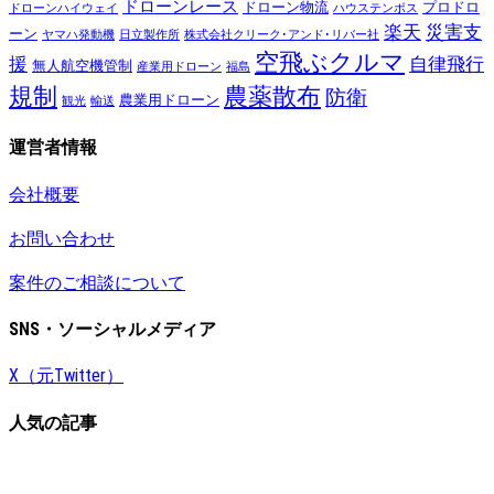
ドローンレース
ドローン物流
プロドロ
ドローンハイウェイ
ハウステンボス
楽天
災害支
ーン
ヤマハ発動機
日立製作所
株式会社クリーク･アンド･リバー社
空飛ぶクルマ
援
自律飛行
無人航空機管制
産業用ドローン
福島
規制
農薬散布
防衛
農業用ドローン
観光
輸送
運営者情報
会社概要
お問い合わせ
案件のご相談について
SNS・ソーシャルメディア
X（元Twitter）
人気の記事