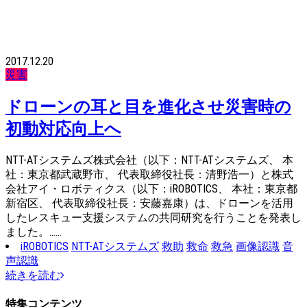
2017.12.20
災害
ドローンの耳と目を進化させ災害時の
初動対応向上へ
NTT-ATシステムズ株式会社（以下：NTT-ATシステムズ、 本
社：東京都武蔵野市、 代表取締役社長：清野浩一）と株式
会社アイ・ロボティクス（以下：iROBOTICS、 本社：東京都
新宿区、 代表取締役社長：安藤嘉康）は、ドローンを活用
したレスキュー支援システムの共同研究を行うことを発表し
ました。……
iROBOTICS
NTT-ATシステムズ
救助
救命
救急
画像認識
音
声認識
続きを読む
特集コンテンツ