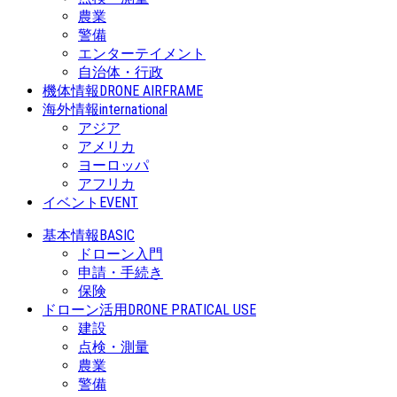
農業
警備
エンターテイメント
自治体・行政
機体情報
DRONE AIRFRAME
海外情報
international
アジア
アメリカ
ヨーロッパ
アフリカ
イベント
EVENT
基本情報
BASIC
ドローン入門
申請・手続き
保険
ドローン活用
DRONE PRATICAL USE
建設
点検・測量
農業
警備