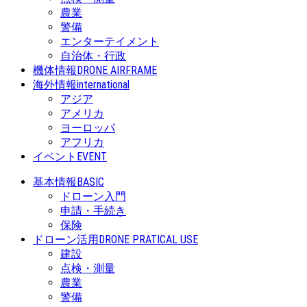
農業
警備
エンターテイメント
自治体・行政
機体情報
DRONE AIRFRAME
海外情報
international
アジア
アメリカ
ヨーロッパ
アフリカ
イベント
EVENT
基本情報
BASIC
ドローン入門
申請・手続き
保険
ドローン活用
DRONE PRATICAL USE
建設
点検・測量
農業
警備