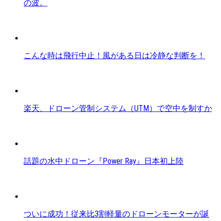
の波。
こんな時は飛行中止！風がある日は冷静な判断を！
楽天、ドローン管制システム（UTM）で空中を制すか
話題の水中ドローン『Power Ray』日本初上陸
ついに成功！従来比3割軽量のドローンモーターが誕