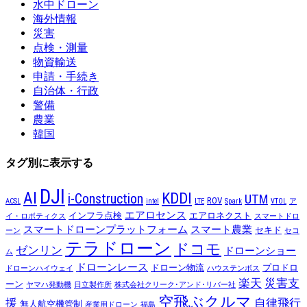
水中ドローン
海外情報
災害
点検・測量
物資輸送
申請・手続き
自治体・行政
警備
農業
韓国
タグ別に表示する
DJI
AI
KDDI
i-Construction
UTM
ROV
ACSL
intel
LTE
Spark
VTOL
ア
エアロセンス
インフラ点検
エアロネクスト
イ・ロボティクス
スマートドロ
スマートドローンプラットフォーム
スマート農業
セキド
ーン
セコ
テラドローン
ドコモ
ゼンリン
ドローンショー
ム
ドローンレース
ドローン物流
プロドロ
ドローンハイウェイ
ハウステンボス
楽天
災害支
ーン
ヤマハ発動機
日立製作所
株式会社クリーク･アンド･リバー社
空飛ぶクルマ
援
自律飛行
無人航空機管制
産業用ドローン
福島