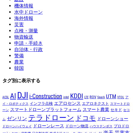
機体情報
水中ドローン
海外情報
災害
点検・測量
物資輸送
申請・手続き
自治体・行政
警備
農業
韓国
タグ別に表示する
DJI
AI
KDDI
i-Construction
UTM
ROV
ACSL
intel
LTE
Spark
VTOL
ア
エアロセンス
インフラ点検
エアロネクスト
イ・ロボティクス
スマートドロ
スマートドローンプラットフォーム
スマート農業
セキド
ーン
セコ
テラドローン
ドコモ
ゼンリン
ドローンショー
ム
ドローンレース
ドローン物流
プロドロ
ドローンハイウェイ
ハウステンボス
楽天
災害支