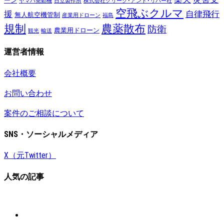
ーン
ヤマハ発動機
日立製作所
株式会社クリーク･アンド･リバー社
空飛ぶクルマ
援
自律飛行
無人航空機管制
産業用ドローン
福島
規制
農薬散布
防衛
農業用ドローン
観光
輸送
運営者情報
会社概要
お問い合わせ
案件のご相談について
SNS・ソーシャルメディア
X（元Twitter）
人気の記事