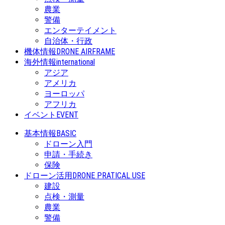
農業
警備
エンターテイメント
自治体・行政
機体情報
DRONE AIRFRAME
海外情報
international
アジア
アメリカ
ヨーロッパ
アフリカ
イベント
EVENT
基本情報
BASIC
ドローン入門
申請・手続き
保険
ドローン活用
DRONE PRATICAL USE
建設
点検・測量
農業
警備