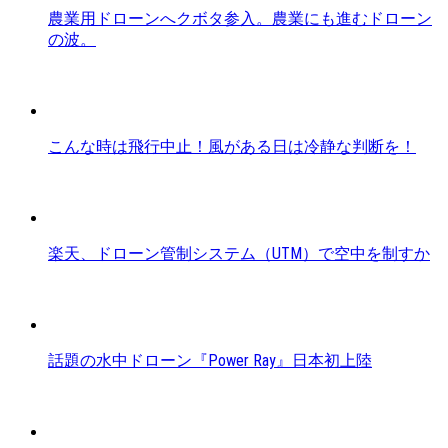
農業用ドローンへクボタ参入。農業にも進むドローン
の波。
こんな時は飛行中止！風がある日は冷静な判断を！
楽天、ドローン管制システム（UTM）で空中を制すか
話題の水中ドローン『Power Ray』日本初上陸