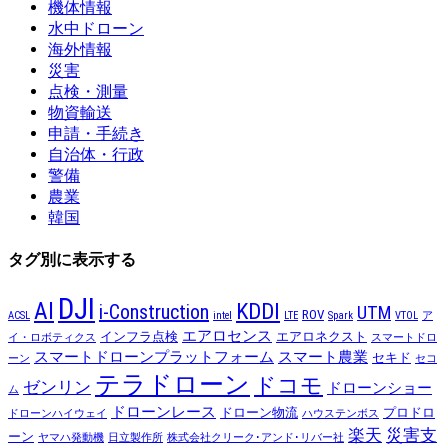
機体情報
水中ドローン
海外情報
災害
点検・測量
物資輸送
申請・手続き
自治体・行政
警備
農業
韓国
タグ別に表示する
DJI
AI
KDDI
i-Construction
UTM
ROV
ACSL
intel
LTE
Spark
VTOL
ア
エアロセンス
インフラ点検
エアロネクスト
イ・ロボティクス
スマートドロ
スマートドローンプラットフォーム
スマート農業
セキド
ーン
セコ
テラドローン
ドコモ
ゼンリン
ドローンショー
ム
ドローンレース
ドローン物流
プロドロ
ドローンハイウェイ
ハウステンボス
楽天
災害支
ーン
ヤマハ発動機
日立製作所
株式会社クリーク･アンド･リバー社