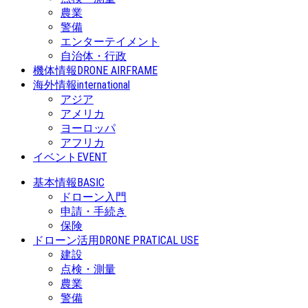
農業
警備
エンターテイメント
自治体・行政
機体情報
DRONE AIRFRAME
海外情報
international
アジア
アメリカ
ヨーロッパ
アフリカ
イベント
EVENT
基本情報
BASIC
ドローン入門
申請・手続き
保険
ドローン活用
DRONE PRATICAL USE
建設
点検・測量
農業
警備