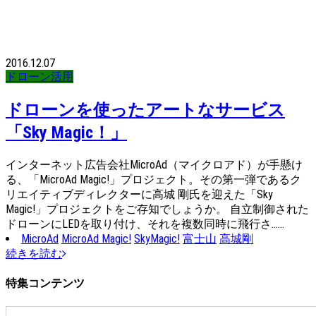
2016.12.07
ドローン活用
ドローンを使ったアートなサービス
「Sky Magic！」
インターネット広告会社MicroAd（マイクロアド）が手懸け
る、「MicroAd Magic!」プロジェクト。その第一弾であるク
リエイティブディレクターに高城 剛氏を迎えた「Sky
Magic!」プロジェクトをご存知でしょうか。 自立制御された
ドローンにLEDを取り付け、それを複数同時に飛行さ……
MicroAd
MicroAd Magic!
SkyMagic!
富士山
高城剛
続きを読む
特集コンテンツ