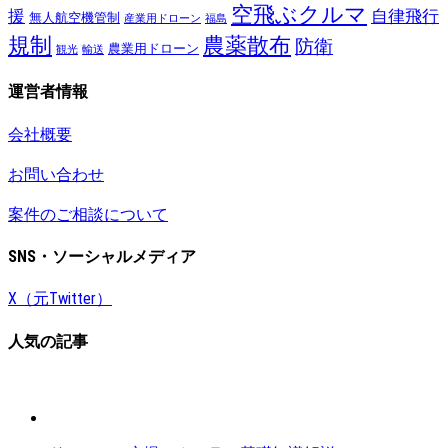
空飛ぶクルマ
援
自律飛行
無人航空機管制
産業用ドローン
福島
規制
農薬散布
防衛
農業用ドローン
観光
輸送
運営者情報
会社概要
お問い合わせ
案件のご相談について
SNS・ソーシャルメディア
X（元Twitter）
人気の記事