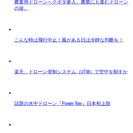
農業用ドローンへクボタ参入。農業にも進むドローン
の波。
こんな時は飛行中止！風がある日は冷静な判断を！
楽天、ドローン管制システム（UTM）で空中を制すか
話題の水中ドローン『Power Ray』日本初上陸