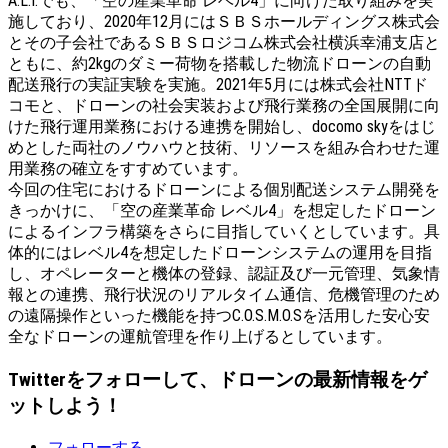
A.L.I.でも、「空の産業革命 レベル4」に向けた取り組みを実
施しており、2020年12月にはＳＢＳホールディングス株式会
とその子会社であるＳＢＳロジコム株式会社横浜幸浦支店と
ともに、約2kgのダミー荷物を搭載した物流ドローンの自動
配送飛行の実証実験を実施。2021年5月には株式会社NTTド
コモと、ドローンの社会実装および飛行業務の全国展開に向
けた飛行運用業務における連携を開始し、docomo skyをはじ
めとした両社のノウハウと技術、リソースを組み合わせた運
用業務の確立をすすめています。
今回の住宅におけるドローンによる個別配送システム開発を
きっかけに、「空の産業革命 レベル4」を想定したドローン
によるインフラ構築をさらに目指していくとしています。具
体的にはレベル4を想定したドローンシステムの運用を目指
し、オペレーターと機体の登録、認証及び一元管理、気象情
報との連携、飛行状況のリアルタイム通信、危機管理のため
の遠隔操作といった機能を持つC.O.S.M.O.Sを活用した安心安
全なドローンの運航管理を作り上げるとしています。
Twitterをフォローして、ドローンの最新情報をゲ
ットしよう！
フォローする