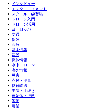
インタビュー
エンターテイメント
スクール・練習場
ドローン入門
ドローン活用
ヨーロッパ
交通
保険
医療
基本情報
建設
機体情報
水中ドローン
海外情報
災害
点検・測量
物資輸送
申請・手続き
自治体・行政
警備
農業