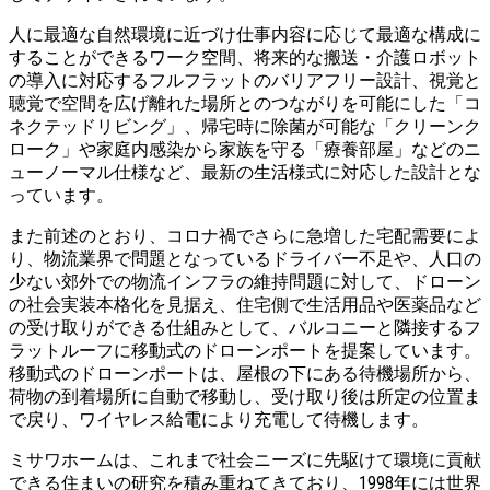
人に最適な自然環境に近づけ仕事内容に応じて最適な構成に
することができるワーク空間、将来的な搬送・介護ロボット
の導⼊に対応するフルフラットのバリアフリー設計、視覚と
聴覚で空間を広げ離れた場所とのつながりを可能にした「コ
ネクテッドリビング」、帰宅時に除菌が可能な「クリーンク
ローク」や家庭内感染から家族を守る「療養部屋」などのニ
ューノーマル仕様など、最新の生活様式に対応した設計とな
っています。
また前述のとおり、コロナ禍でさらに急増した宅配需要によ
り、物流業界で問題となっているドライバー不⾜や、⼈⼝の
少ない郊外での物流インフラの維持問題に対して、ドローン
の社会実装本格化を⾒据え、住宅側で⽣活⽤品や医薬品など
の受け取りができる仕組みとして、バルコニーと隣接するフ
ラットルーフに移動式のドローンポートを提案しています。
移動式のドローンポートは、屋根の下にある待機場所から、
荷物の到着場所に⾃動で移動し、受け取り後は所定の位置ま
で戻り、ワイヤレス給電により充電して待機します。
ミサワホームは、これまで社会ニーズに先駆けて環境に貢献
できる住まいの研究を積み重ねてきており、1998年には世界