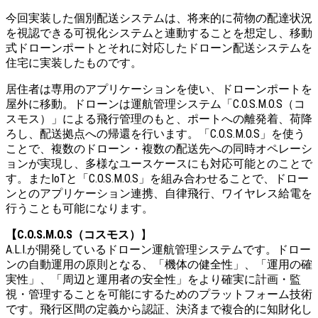
今回実装した個別配送システムは、将来的に荷物の配達状況
を視認できる可視化システムと連動することを想定し、移動
式ドローンポートとそれに対応したドローン配送システムを
住宅に実装したものです。
居住者は専用のアプリケーションを使い、ドローンポートを
屋外に移動。ドローンは運航管理システム「C.O.S.M.O.S（コ
スモス）」による飛行管理のもと、ポートへの離発着、荷降
ろし、配送拠点への帰還を行います。「C.O.S.M.O.S」を使う
ことで、複数のドローン・複数の配送先への同時オペレーシ
ョンが実現し、多様なユースケースにも対応可能とのことで
す。またIoTと「C.O.S.M.O.S」を組み合わせることで、ドロー
ンとのアプリケーション連携、自律飛行、ワイヤレス給電を
行うことも可能になります。
【C.O.S.M.O.S（コスモス）
】
A.L.I.が開発しているドローン運航管理システムです。ドロー
ンの自動運用の原則となる、「機体の健全性」、「運用の確
実性」、「周辺と運用者の安全性」をより確実に計画・監
視・管理することを可能にするためのプラットフォーム技術
です。飛行区間の定義から認証、決済まで複合的に知財化し