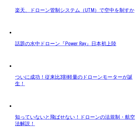
楽天、ドローン管制システム（UTM）で空中を制すか
話題の水中ドローン『Power Ray』日本初上陸
ついに成功！従来比3割軽量のドローンモーターが誕
生！
知っていないと飛ばせない！ドローンの法規制・航空
法解説！