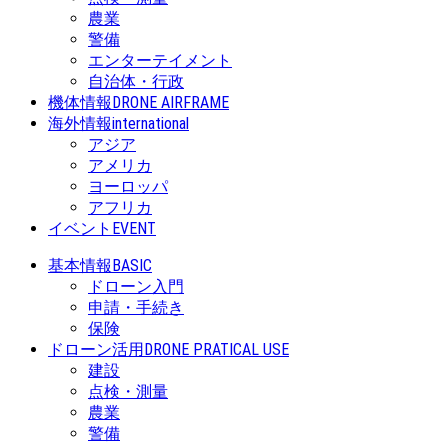
農業
警備
エンターテイメント
自治体・行政
機体情報
DRONE AIRFRAME
海外情報
international
アジア
アメリカ
ヨーロッパ
アフリカ
イベント
EVENT
基本情報
BASIC
ドローン入門
申請・手続き
保険
ドローン活用
DRONE PRATICAL USE
建設
点検・測量
農業
警備