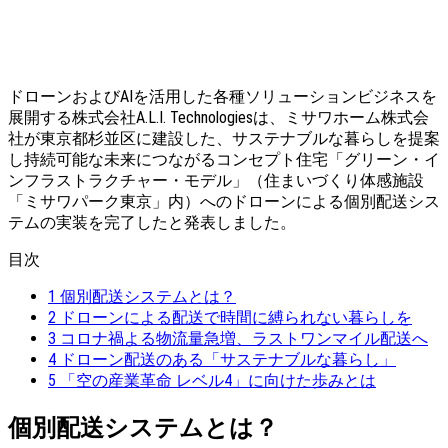
ドローンおよびAIを活用した各種ソリューションビジネスを
展開する株式会社A.L.I. Technologiesは、ミサワホーム株式会
社が東京都杉並区に建設した、サステナブルな暮らしを提案
し持続可能な未来につながるコンセプト住宅「グリーン・イ
ンフラストラクチャー・モデル」（住まいづくり体感施設
「ミサワパーク東京」内）へのドローンによる個別配送シス
テムの実装を完了したと発表しました。
目次
1
個別配送システムとは？
2
ドローンによる配送で時間に縛られない暮らしを
3
コロナ禍よる物流量急増、ラストワンマイル配送へ
4
ドローン配送のある「サステナブルな暮らし」
5
「空の産業革命 レベル4」に向けた歩みとは
個別配送システムとは？