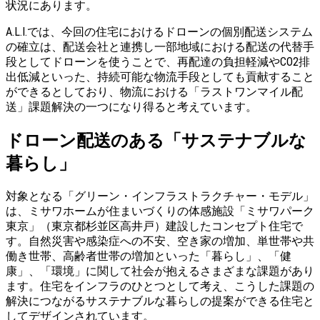
状況にあります。
A.L.I.では、今回の住宅におけるドローンの個別配送システム
の確立は、配送会社と連携し一部地域における配送の代替手
段としてドローンを使うことで、再配達の負担軽減やCO2排
出低減といった、持続可能な物流手段としても貢献すること
ができるとしており、物流における「ラストワンマイル配
送」課題解決の一つになり得ると考えています。
ドローン配送のある「サステナブルな
暮らし」
対象となる「グリーン・インフラストラクチャー・モデル」
は、ミサワホームが住まいづくりの体感施設「ミサワパーク
東京」（東京都杉並区高井戸）建設したコンセプト住宅で
す。⾃然災害や感染症への不安、空き家の増加、単世帯や共
働き世帯、⾼齢者世帯の増加といった「暮らし」、「健
康」、「環境」に関して社会が抱えるさまざまな課題があり
ます。住宅をインフラのひとつとして考え、こうした課題の
解決につながるサステナブルな暮らしの提案ができる住宅と
してデザインされています。