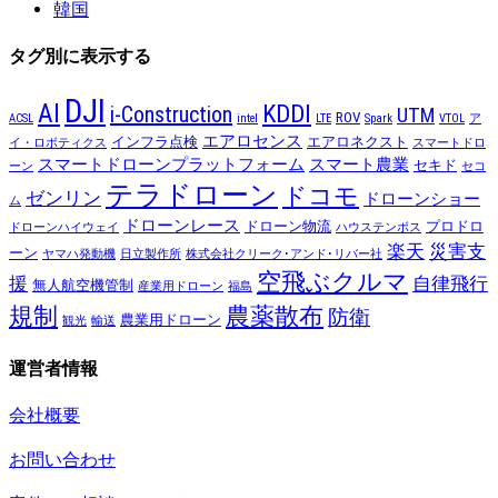
韓国
タグ別に表示する
DJI
AI
KDDI
i-Construction
UTM
ROV
ACSL
intel
LTE
Spark
VTOL
ア
エアロセンス
インフラ点検
エアロネクスト
イ・ロボティクス
スマートドロ
スマートドローンプラットフォーム
スマート農業
セキド
ーン
セコ
テラドローン
ドコモ
ゼンリン
ドローンショー
ム
ドローンレース
ドローン物流
プロドロ
ドローンハイウェイ
ハウステンボス
楽天
災害支
ーン
ヤマハ発動機
日立製作所
株式会社クリーク･アンド･リバー社
空飛ぶクルマ
援
自律飛行
無人航空機管制
産業用ドローン
福島
規制
農薬散布
防衛
農業用ドローン
観光
輸送
運営者情報
会社概要
お問い合わせ