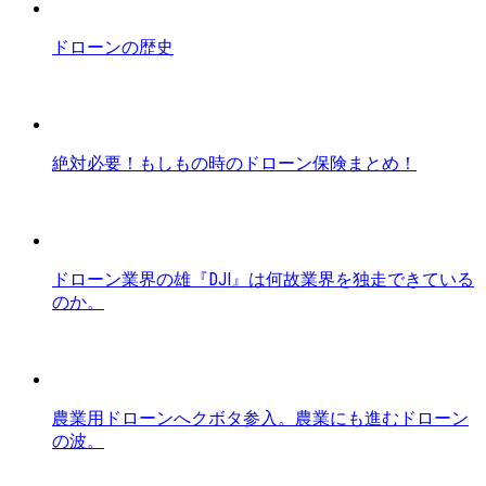
ドローンの歴史
絶対必要！もしもの時のドローン保険まとめ！
ドローン業界の雄『DJI』は何故業界を独走できている
のか。
農業用ドローンへクボタ参入。農業にも進むドローン
の波。