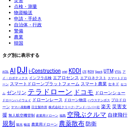
災害
点検・測量
物資輸送
申請・手続き
自治体・行政
警備
農業
韓国
タグ別に表示する
DJI
AI
KDDI
i-Construction
UTM
ROV
ACSL
intel
LTE
Spark
VTOL
ア
エアロセンス
インフラ点検
エアロネクスト
イ・ロボティクス
スマートドロ
スマートドローンプラットフォーム
スマート農業
セキド
ーン
セコ
テラドローン
ドコモ
ゼンリン
ドローンショー
ム
ドローンレース
ドローン物流
プロドロ
ドローンハイウェイ
ハウステンボス
楽天
災害支
ーン
ヤマハ発動機
日立製作所
株式会社クリーク･アンド･リバー社
空飛ぶクルマ
援
自律飛行
無人航空機管制
産業用ドローン
福島
規制
農薬散布
防衛
農業用ドローン
観光
輸送