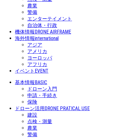
農業
警備
エンターテイメント
自治体・行政
機体情報
DRONE AIRFRAME
海外情報
international
アジア
アメリカ
ヨーロッパ
アフリカ
イベント
EVENT
基本情報
BASIC
ドローン入門
申請・手続き
保険
ドローン活用
DRONE PRATICAL USE
建設
点検・測量
農業
警備