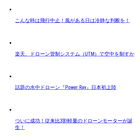
こんな時は飛行中止！風がある日は冷静な判断を！
楽天、ドローン管制システム（UTM）で空中を制すか
話題の水中ドローン『Power Ray』日本初上陸
ついに成功！従来比3割軽量のドローンモーターが誕
生！