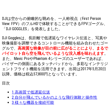
DJIは空からの俯瞰的な眺めを、一人称視点（First Person
View: FPV）のフルHDで体験することができるFPVゴーグル、
「DJI GOGGLES」を発表しました。
DJI Gogglesは、長距離で低遅延なワイヤレス伝送と、写真や
映像撮影を調整できるコントロール機能を組み合わせたゴー
グルで、
高画質な映像が目の前に広がることにより、まるで
パイロット自ら空を飛んでいるような没入感を味わえます
。
また、Mavic ProやPhantom 4シリーズのユーザーであれば、
バイザーの側面にあるタッチパッドから、多彩なインテリジ
ェントフライト機能を活用できます。出荷は2017年5月20日
以降。価格は税込57,800円となっています。
目次
1
高画質で低遅延伝送
2
自分が飛んでいるかのような飛行体験と操作性
3
様々な機器を接続可能