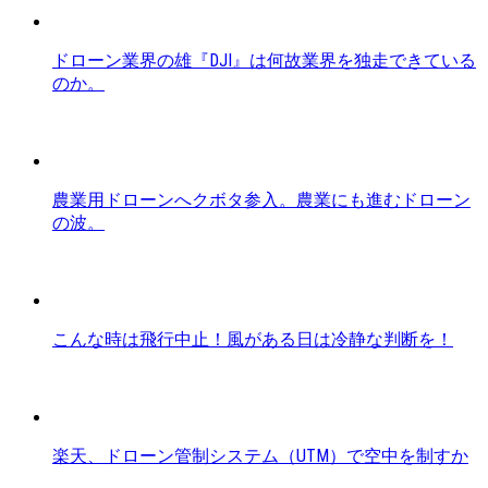
ドローン業界の雄『DJI』は何故業界を独走できている
のか。
農業用ドローンへクボタ参入。農業にも進むドローン
の波。
こんな時は飛行中止！風がある日は冷静な判断を！
楽天、ドローン管制システム（UTM）で空中を制すか