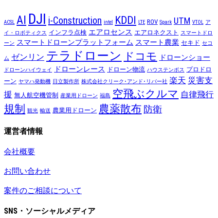
DJI
AI
KDDI
i-Construction
UTM
ROV
ACSL
intel
LTE
Spark
VTOL
ア
エアロセンス
インフラ点検
エアロネクスト
イ・ロボティクス
スマートドロ
スマートドローンプラットフォーム
スマート農業
セキド
ーン
セコ
テラドローン
ドコモ
ゼンリン
ドローンショー
ム
ドローンレース
ドローン物流
プロドロ
ドローンハイウェイ
ハウステンボス
楽天
災害支
ーン
ヤマハ発動機
日立製作所
株式会社クリーク･アンド･リバー社
空飛ぶクルマ
援
自律飛行
無人航空機管制
産業用ドローン
福島
規制
農薬散布
防衛
農業用ドローン
観光
輸送
運営者情報
会社概要
お問い合わせ
案件のご相談について
SNS・ソーシャルメディア