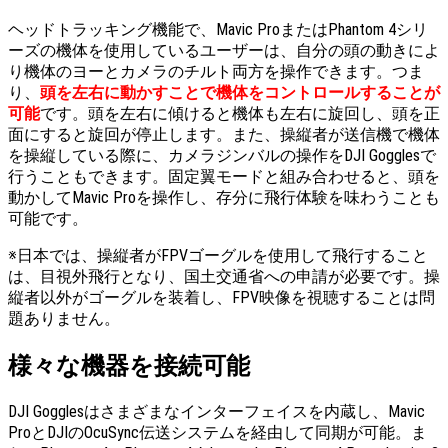
ヘッドトラッキング機能で、Mavic ProまたはPhantom 4シリ
ーズの機体を使用しているユーザーは、自分の頭の動きによ
り機体のヨーとカメラのチルト両方を操作できます。つま
り、
頭を左右に動かすことで機体をコントロールすることが
可能
です。頭を左右に傾けると機体も左右に旋回し、頭を正
面にすると旋回が停止します。また、操縦者が送信機で機体
を操縦している際に、カメラジンバルの操作をDJI Gogglesで
行うこともできます。固定翼モードと組み合わせると、頭を
動かしてMavic Proを操作し、存分に飛行体験を味わうことも
可能です。
※日本では、操縦者がFPVゴーグルを使用して飛行すること
は、目視外飛行となり、国土交通省への申請が必要です。操
縦者以外がゴーグルを装着し、FPV映像を視聴することは問
題ありません。
様々な機器を接続可能
DJI Gogglesはさまざまなインターフェイスを内蔵し、Mavic
ProとDJIのOcuSync伝送システムを経由して同期が可能。ま