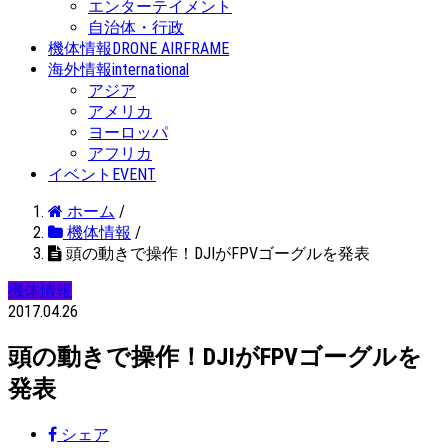
エンターテイメント
自治体・行政
機体情報
DRONE AIRFRAME
海外情報
international
アジア
アメリカ
ヨーロッパ
アフリカ
イベント
EVENT
ホーム
/
機体情報
/
頭の動きで操作！DJIがFPVゴーグルを発表
機体情報
2017.04.26
頭の動きで操作！DJIがFPVゴーグルを
発表
シェア