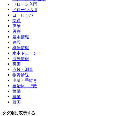
ドローン入門
ドローン活用
ヨーロッパ
交通
保険
医療
基本情報
建設
機体情報
水中ドローン
海外情報
災害
点検・測量
物資輸送
申請・手続き
自治体・行政
警備
農業
韓国
タグ別に表示する