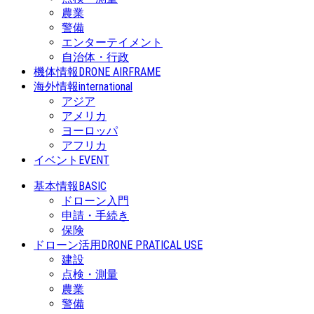
農業
警備
エンターテイメント
自治体・行政
機体情報
DRONE AIRFRAME
海外情報
international
アジア
アメリカ
ヨーロッパ
アフリカ
イベント
EVENT
基本情報
BASIC
ドローン入門
申請・手続き
保険
ドローン活用
DRONE PRATICAL USE
建設
点検・測量
農業
警備