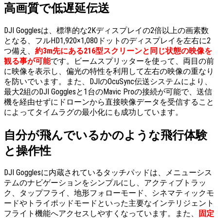
高画質で低遅延伝送
DJI Gogglesは、標準的な2Kディスプレイの2倍以上の画素数
となる、フルHD1,920×1,080ドットのディスプレイを左右に2
つ備え、
約3m先にある216型スクリーンと同じ状態の映像を
観る事が可能
です。ビームスプリッターを使って、両目の前
に映像を表示し、偏光の特性を利用して左右の映像の重なり
を防いでいます。また、DJIのOcuSync伝送システムにより、
最大2組のDJI Gogglesと1台のMavic Proの接続が可能で、送信
機を経由せずにドローンから直接映像データを受信すること
によってタイムラグの最小化にも成功しています。
自分が飛んでいるかのような飛行体験
と操作性
DJI Gogglesに内蔵されているタッチパッドは、メニューシス
テムのナビゲーションをシンプルにし、アクティブトラッ
ク、タップフライ、地形フォローモード、シネマティックモ
ードやトライポッドモードといった主要なインテリジェント
フライト機能へアクセスしやすくなっています。また、
固定