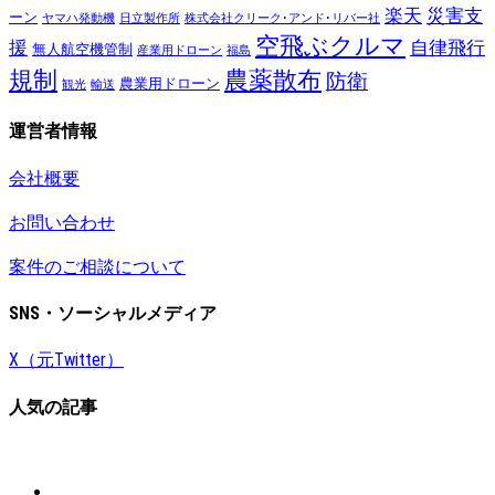
楽天
災害支
ーン
ヤマハ発動機
日立製作所
株式会社クリーク･アンド･リバー社
空飛ぶクルマ
援
自律飛行
無人航空機管制
産業用ドローン
福島
規制
農薬散布
防衛
農業用ドローン
観光
輸送
運営者情報
会社概要
お問い合わせ
案件のご相談について
SNS・ソーシャルメディア
X（元Twitter）
人気の記事