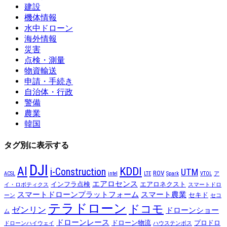
建設
機体情報
水中ドローン
海外情報
災害
点検・測量
物資輸送
申請・手続き
自治体・行政
警備
農業
韓国
タグ別に表示する
DJI
AI
KDDI
i-Construction
UTM
ROV
ACSL
intel
LTE
Spark
VTOL
ア
エアロセンス
インフラ点検
エアロネクスト
イ・ロボティクス
スマートドロ
スマートドローンプラットフォーム
スマート農業
セキド
ーン
セコ
テラドローン
ドコモ
ゼンリン
ドローンショー
ム
ドローンレース
ドローン物流
プロドロ
ドローンハイウェイ
ハウステンボス