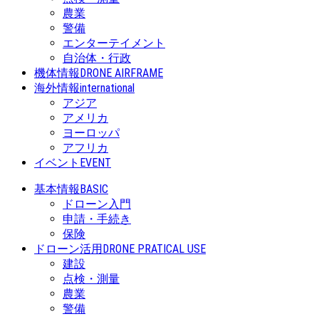
農業
警備
エンターテイメント
自治体・行政
機体情報
DRONE AIRFRAME
海外情報
international
アジア
アメリカ
ヨーロッパ
アフリカ
イベント
EVENT
基本情報
BASIC
ドローン入門
申請・手続き
保険
ドローン活用
DRONE PRATICAL USE
建設
点検・測量
農業
警備