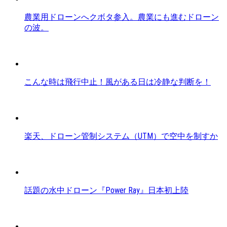
農業用ドローンへクボタ参入。農業にも進むドローン
の波。
こんな時は飛行中止！風がある日は冷静な判断を！
楽天、ドローン管制システム（UTM）で空中を制すか
話題の水中ドローン『Power Ray』日本初上陸