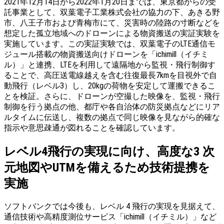
2021年12月14日から2022年1月20日までは、東京都からの受
託事業として、双葉電子工業株式会社の協力の下、あきる野
市、八王子市および青梅市にて、災害時の陸路の寸断などを
想定した孤立地域へのドローンによる物資搬送の実証実験を
実施しています。この実証実験では、双葉電子のLTE通信モ
ジュール搭載の物資搬送向けドローンを「ichimill（イチミ
ル）」と連携、LTEを利用して遠隔地から監視・飛行制御す
ることで、高圧送電線越えを含む往復最長7kmを目視外で自
動飛行（レベル3）し、20kgの荷物を安定して運搬できるこ
とを検証。さらに、ドローンが空撮した映像を、監視・飛行
制御を行う拠点の他、都庁や各自治体の防災拠点などにリア
ルタイムに伝送し、複数の拠点で同じ映像を見ながら的確な
指示や意思疎通が図れることを確認しています。
レベル4飛行の実現に向け、高度な3 次
元地図やUTMを備えるため技術提携を
実施
ソフトバンクでは今後も、レベル 4 飛行の実現を見据えて、
通信技術や高精度測位サービス「ichimill（イチミル）」など