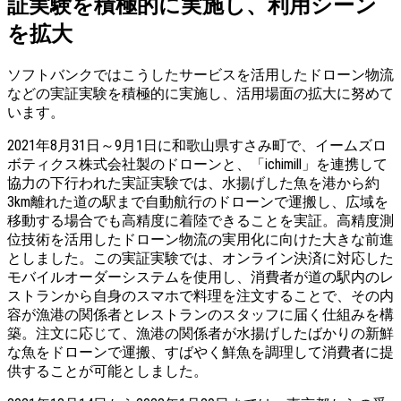
証実験を積極的に実施し、利用シーン
を拡大
ソフトバンクではこうしたサービスを活用したドローン物流
などの実証実験を積極的に実施し、活用場面の拡大に努めて
います。
2021年8月31日～9月1日に和歌山県すさみ町で、イームズロ
ボティクス株式会社製のドローンと、「ichimill」を連携して
協力の下行われた実証実験では、水揚げした魚を港から約
3km離れた道の駅まで自動航行のドローンで運搬し、広域を
移動する場合でも高精度に着陸できることを実証。高精度測
位技術を活用したドローン物流の実用化に向けた大きな前進
としました。この実証実験では、オンライン決済に対応した
モバイルオーダーシステムを使用し、消費者が道の駅内のレ
ストランから自身のスマホで料理を注文することで、その内
容が漁港の関係者とレストランのスタッフに届く仕組みを構
築。注文に応じて、漁港の関係者が水揚げしたばかりの新鮮
な魚をドローンで運搬、すばやく鮮魚を調理して消費者に提
供することが可能としました。