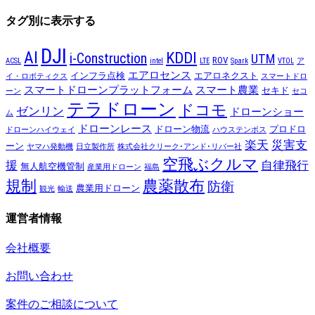
タグ別に表示する
DJI
AI
KDDI
i-Construction
UTM
ROV
ACSL
intel
LTE
Spark
VTOL
ア
エアロセンス
インフラ点検
エアロネクスト
イ・ロボティクス
スマートドロ
スマートドローンプラットフォーム
スマート農業
セキド
ーン
セコ
テラドローン
ドコモ
ゼンリン
ドローンショー
ム
ドローンレース
ドローン物流
プロドロ
ドローンハイウェイ
ハウステンボス
楽天
災害支
ーン
ヤマハ発動機
日立製作所
株式会社クリーク･アンド･リバー社
空飛ぶクルマ
援
自律飛行
無人航空機管制
産業用ドローン
福島
規制
農薬散布
防衛
農業用ドローン
観光
輸送
運営者情報
会社概要
お問い合わせ
案件のご相談について