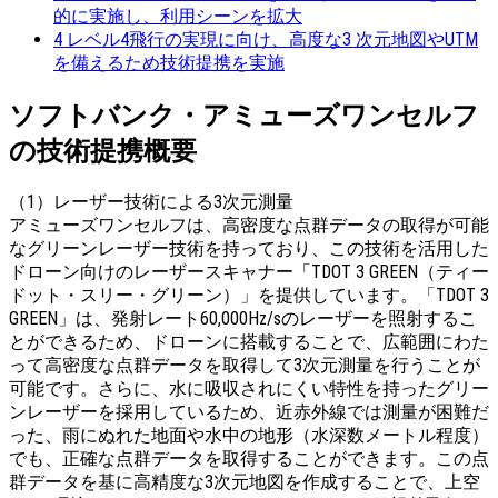
的に実施し、利用シーンを拡大
4
レベル4飛行の実現に向け、高度な3 次元地図やUTM
を備えるため技術提携を実施
ソフトバンク・アミューズワンセルフ
の技術提携概要
（1）レーザー技術による3次元測量
アミューズワンセルフは、高密度な点群データの取得が可能
なグリーンレーザー技術を持っており、この技術を活用した
ドローン向けのレーザースキャナー「TDOT 3 GREEN（ティー
ドット・スリー・グリーン）」を提供しています。「TDOT 3
GREEN」は、発射レート60,000Hz/sのレーザーを照射するこ
とができるため、ドローンに搭載することで、広範囲にわた
って高密度な点群データを取得して3次元測量を行うことが
可能です。さらに、水に吸収されにくい特性を持ったグリー
ンレーザーを採用しているため、近赤外線では測量が困難だ
った、雨にぬれた地面や水中の地形（水深数メートル程度）
でも、正確な点群データを取得することができます。この点
群データを基に高精度な3次元地図を作成することで、上空