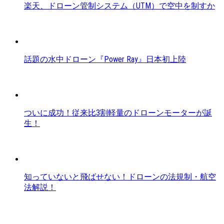
楽天、ドローン管制システム（UTM）で空中を制すか
話題の水中ドローン『Power Ray』日本初上陸
ついに成功！従来比3割軽量のドローンモーターが誕
生！
知っていないと飛ばせない！ドローンの法規制・航空
法解説！