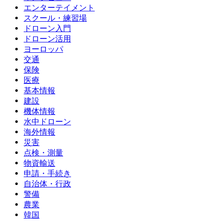
エンターテイメント
スクール・練習場
ドローン入門
ドローン活用
ヨーロッパ
交通
保険
医療
基本情報
建設
機体情報
水中ドローン
海外情報
災害
点検・測量
物資輸送
申請・手続き
自治体・行政
警備
農業
韓国