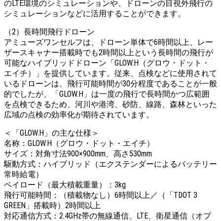
のLTE環境のシミュレーションや、ドローンの目視外飛行の
シミュレーションなどに活用することができます。
（2）長時間飛行ドローン
アミューズワンセルフは、ドローン単体で6時間以上、レー
ザースキャナー搭載時でも2時間以上という長時間の飛行が
可能なハイブリッドドローン「GLOW.H（グロウ・ドット・
エイチ）」を提供しています。従来、点検などに使用されて
いるドローンは、飛行可能時間が30分程度であることが一般
的でしたが、「GLOW.H」は一度の飛行で長時間かつ広範囲
を点検できるため、河川や港湾、砂防、線路、森林といった
広域の点検の効率化が期待されています。
＜「GLOW.H」の主な仕様＞
名称：GLOW.H（グロウ・ドット・エイチ）
サイズ：対角寸法900×900mm、高さ530mm
駆動方式：ハイブリッド（エクステンダーによるバッテリー
常時給電）
ペイロード（最大積載重量）：3kg
飛行可能時間：（積載物なし）6時間以上／（「TDOT 3
GREEN」搭載時）2時間以上
対応通信方式：2.4GHz帯の無線通信、LTE、衛星通信（オプ