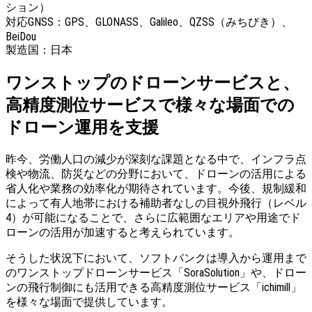
ション）
対応GNSS：GPS、GLONASS、Galileo、QZSS（みちびき）、
BeiDou
製造国：日本
ワンストップのドローンサービスと、
高精度測位サービスで様々な場面での
ドローン運用を支援
昨今、労働人口の減少が深刻な課題となる中で、インフラ点
検や物流、防災などの分野において、ドローンの活用による
省人化や業務の効率化が期待されています。今後、規制緩和
によって有人地帯における補助者なしの目視外飛行（レベル
4）が可能になることで、さらに広範囲なエリアや用途でド
ローンの活用が加速すると考えられています。
そうした状況下において、ソフトバンクは導入から運用まで
のワンストップドローンサービス「SoraSolution」や、ドロー
ンの飛行制御にも活用できる高精度測位サービス「ichimill」
を様々な場面で提供しています。