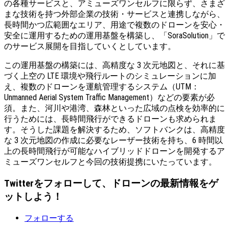
の各種サービスと、アミューズワンセルフに限らず、さまざ
まな技術を持つ外部企業の技術・サービスと連携しながら、
長時間かつ広範囲なエリア、用途で複数のドローンを安心・
安全に運用するための運用基盤を構築し、「SoraSolution」で
のサービス展開を目指していくとしています。
この運用基盤の構築には、高精度な 3 次元地図と、それに基
づく上空の LTE 環境や飛行ルートのシミュレーションに加
え、複数のドローンを運航管理するシステム（UTM：
Unmanned Aerial System Traffic Management）などの要素が必
須。また、河川や港湾、森林といった広域の点検を効率的に
行うためには、長時間飛行ができるドローンも求められま
す。そうした課題を解決するため、ソフトバンクは、高精度
な 3 次元地図の作成に必要なレーザー技術を持ち、6 時間以
上の長時間飛行が可能なハイブリッドドローンを開発するア
ミューズワンセルフと今回の技術提携にいたっています。
Twitterをフォローして、ドローンの最新情報をゲ
ットしよう！
フォローする