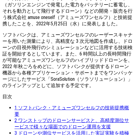
（ガソリンエンジンで発電した電力をバッテリーに蓄電し、
それを動力として飛行するドローン）などの開発・販売を行
う株式会社 amuse oneself（アミューズワンセルフ）と技術提
携したことを、2022年5月25日（水）に発表しました。
ソフトバンクは、アミューズワンセルフのレーザースキャナ
ーを用いた測量により、高精度な 3 次元地図を作成し、ドロ
ーンの目視外飛行のシミュレーションなどに活用する技術検
証を開始するとしています。また、6 時間以上の長時間飛行
が可能なアミューズワンセルフのハイブリッドドローンを、
2022 年秋ごろをめどに、ソフトバンクが提供するドローン
機器から各種アプリケーション・サポートまでをワンパッケ
ージにしたサービス「SoraSolution（ソラソリューション）」
のラインアップとして追加する予定です。
目次
1
ソフトバンク・アミューズワンセルフの技術提携概
要
2
ワンストップのドローンサービスと、高精度測位サ
ービスで様々な場面でのドローン運用を支援
3
ドローンや測位サービスを活用した実証実験を積極