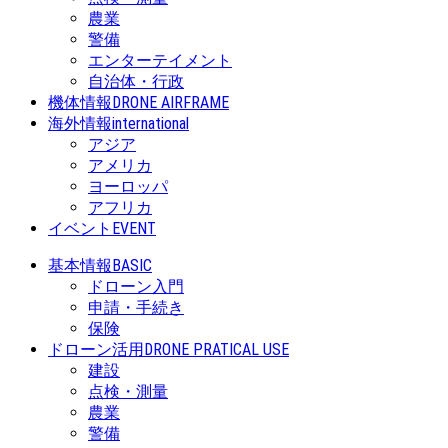
農業
警備
エンターテイメント
自治体・行政
機体情報
DRONE AIRFRAME
海外情報
international
アジア
アメリカ
ヨーロッパ
アフリカ
イベント
EVENT
基本情報
BASIC
ドローン入門
申請・手続き
保険
ドローン活用
DRONE PRATICAL USE
建設
点検・測量
農業
警備