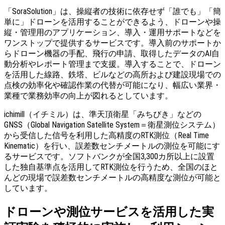
「SoraSolution」は、操縦者の技術に依存せず「誰でも」「簡
単に」ドローンを活用することができるよう、ドローンや操
縦・管理用のアプリケーション、導入・運用サポートなどを
ワンストップで提供するサービスです。導入前のサポートか
らドローン機器の手配、飛行の申請、取得したデータのAI自
動分析やレポート管理まで支援。導入することで、ドローン
を活用した線路、鉄塔、ビルなどの高所および建設現場での
点検の効率化や確認作業の代替が可能になり、幅広い業界・
業種で業務効率の向上が図れるとしています。
ichimill（イチミル）は、準天頂衛星「みちびき」などの
GNSS（Global Navigation Satellite System＝衛星測位システム）
から受信した信号を利用した高精度のRTK測位（Real Time
Kinematic）を行い、誤差数センチメートルの測位を可能にす
るサービスです。ソフトバンクが全国3,300カ所以上に設置
した独自基準点を活用してRTK測位を行うため、全国のほと
んどの現場で誤差数センチメートルの高精度な測位が可能と
しています。
ドローンや測位サービスを活用した実